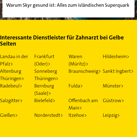
Warum Skyr gesund ist: Alles zum isländischen Superquark
Interessante Dienstleister für Zahnarzt bei Gelbe
Seiten
Landau in der
Frankfurt
Waren
Hildesheim>
Pfalz>
(Oder)>
(Müritz)>
Altenburg
Sonneberg
Braunschweig>
Sankt Ingbert>
Thüringen>
Thüringen>
Radebeul>
Bernburg
Fulda>
Münster>
(Saale)>
Salzgitter>
Bielefeld>
Offenbach am
Güstrow>
Main>
Gießen>
Norderstedt>
Itzehoe>
Leipzig>