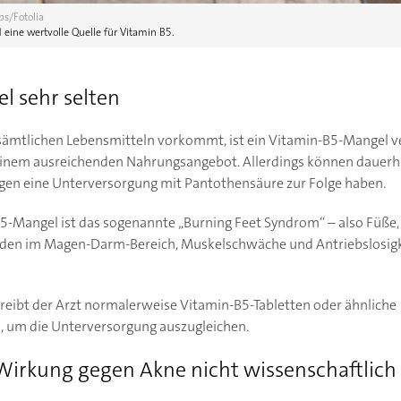
s/Fotolia
d eine wertvolle Quelle für Vitamin B5.
l sehr selten
sämtlichen Lebensmitteln vorkommt, ist ein Vitamin-B5-Mangel ve
einem ausreichenden Nahrungsangebot. Allerdings können dauer
en eine Unterversorgung mit Pantothensäure zur Folge haben.
B5-Mangel ist das sogenannte „Burning Feet Syndrom“ – also Füße
den im Magen-Darm-Bereich, Muskelschwäche und Antriebslosigke
hreibt der Arzt normalerweise Vitamin-B5-Tabletten oder ähnliche
 um die Unterversorgung auszugleichen.
Wirkung gegen Akne nicht wissenschaftlic