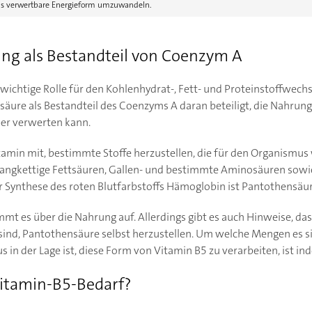
s verwertbare Energieform umzuwandeln.
ng als Bestandteil von Coenzym A
 wichtige Rolle für den Kohlenhydrat-, Fett- und Proteinstoffwec
nsäure als Bestandteil des Coenzyms A daran beteiligt, die Nahrun
er verwerten kann.
tamin mit, bestimmte Stoffe herzustellen, die für den Organismus 
 langkettige Fettsäuren, Gallen- und bestimmte Aminosäuren sow
er Synthese des roten Blutfarbstoffs Hämoglobin ist Pantothensäure
mt es über die Nahrung auf. Allerdings gibt es auch Hinweise, d
sind, Pantothensäure selbst herzustellen. Um welche Mengen es s
in der Lage ist, diese Form von Vitamin B5 zu verarbeiten, ist ind
Vitamin-B5-Bedarf?