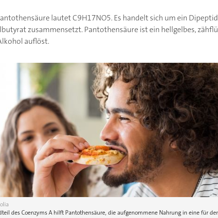
Pantothensäure lautet C
9
H
17
NO
5
. Es handelt sich um ein Dipeptid
utyrat zusammensetzt. Pantothensäure ist ein hellgelbes, zähflüs
lkohol auflöst.
olia
dteil des Coenzyms A hilft Pantothensäure, die aufgenommene Nahrung in eine für de