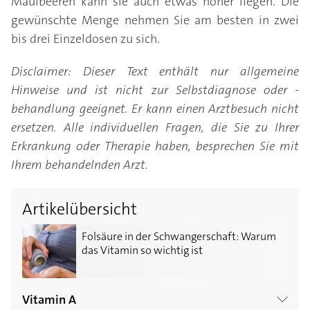
Maulbeeren kann sie auch etwas höher liegen. Die
gewünschte Menge nehmen Sie am besten in zwei
bis drei Einzeldosen zu sich.
Disclaimer: Dieser Text enthält nur allgemeine
Hinweise und ist nicht zur Selbstdiagnose oder -
behandlung geeignet. Er kann einen Arztbesuch nicht
ersetzen. Alle individuellen Fragen, die Sie zu Ihrer
Erkrankung oder Therapie haben, besprechen Sie mit
Ihrem behandelnden Arzt.
Artikelübersicht
Folsäure in der Schwangerschaft: Warum das Vitamin 
Folsäure in der Schwangerschaft: Warum
das Vitamin so wichtig ist
Vitamin A