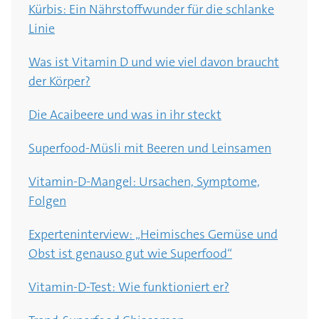
Nutzen der Substitution
Vitamin B9?
Kürbis: Ein Nährstoffwunder für die schlanke
Vitamin-C-Pulver: Ist das
Linie
Nahrungsergänzungsmittel sinnvoll?
Vegane Ernährung: "Der kritischste Nährstoff
ist Vitamin B12"
Was ist Vitamin D und wie viel davon braucht
der Körper?
Die Acaibeere und was in ihr steckt
Superfood-Müsli mit Beeren und Leinsamen
Vitamin-D-Mangel: Ursachen, Symptome,
Folgen
Experteninterview: „Heimisches Gemüse und
Obst ist genauso gut wie Superfood“
Vitamin-D-Test: Wie funktioniert er?