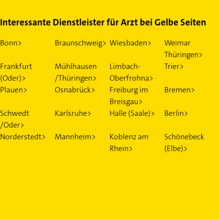
Interessante Dienstleister für Arzt bei Gelbe Seiten
Bonn>
Braunschweig>
Wiesbaden>
Weimar
Thüringen>
Frankfurt
Mühlhausen
Limbach-
Trier>
(Oder)>
/Thüringen>
Oberfrohna>
Plauen>
Osnabrück>
Freiburg im
Bremen>
Breisgau>
Schwedt
Karlsruhe>
Halle (Saale)>
Berlin>
/Oder>
Norderstedt>
Mannheim>
Koblenz am
Schönebeck
Rhein>
(Elbe)>