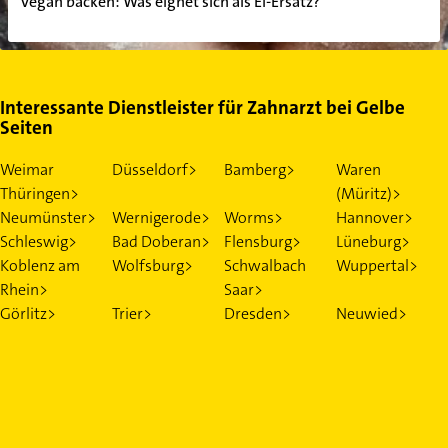
Vegan backen: Was eignet sich als Ei-Ersatz?
Interessante Dienstleister für Zahnarzt bei Gelbe
Seiten
Weimar
Düsseldorf>
Bamberg>
Waren
Thüringen>
(Müritz)>
Neumünster>
Wernigerode>
Worms>
Hannover>
Schleswig>
Bad Doberan>
Flensburg>
Lüneburg>
Koblenz am
Wolfsburg>
Schwalbach
Wuppertal>
Rhein>
Saar>
Görlitz>
Trier>
Dresden>
Neuwied>