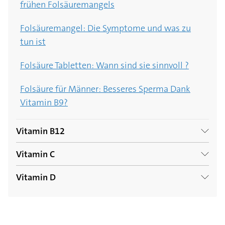
frühen Folsäuremangels
Folsäuremangel: Die Symptome und was zu
tun ist
Folsäure Tabletten: Wann sind sie sinnvoll ?
Folsäure für Männer: Besseres Sperma Dank
Vitamin B9?
Vitamin B12
Vitamin C
Wie lange dauert es, bis ein Vitamin B12-
Mangel behoben ist?
Vitamin D
Vitamin C-Bombe Hagebutte: Wie Sie die
Wildrosenfrüchte nutzen können
Vitamin B12: Die wichtigsten Infos zum
Superfood: Diese Lebensmittel tun dem Körper
Nervenfutter
gut
5 heimische Lebensmittel mit besonders viel