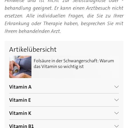
Hinweise und ist nicht zur Selbstdiagnose oder -
behandlung geeignet. Er kann einen Arztbesuch nicht
ersetzen. Alle individuellen Fragen, die Sie zu Ihrer
Erkrankung oder Therapie haben, besprechen Sie mit
Ihrem behandelnden Arzt.
Artikelübersicht
Folsäure in der Schwangerschaft: Warum das Vitamin 
Folsäure in der Schwangerschaft: Warum
das Vitamin so wichtig ist
Vitamin A
Vitamin E
Vitamin A: Alles Wichtige zum Augen-Vitamin
Vitamin K
Vitamin E für die Haut: Tocopherol als Beauty-
Vitamin-A-Mangel erkennen und beseitigen
Produkt?
Vitamin B1