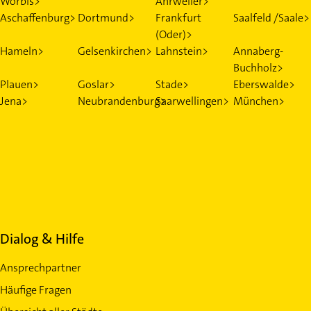
Worbis>
Ahrweiler>
Aschaffenburg>
Dortmund>
Frankfurt
Saalfeld /Saale>
(Oder)>
Hameln>
Gelsenkirchen>
Lahnstein>
Annaberg-
Buchholz>
Plauen>
Goslar>
Stade>
Eberswalde>
Jena>
Neubrandenburg>
Saarwellingen>
München>
Dialog & Hilfe
Ansprechpartner
Häufige Fragen