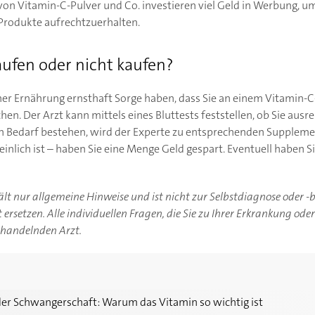
von Vitamin-C-Pulver und Co. investieren viel Geld in Werbung, u
Produkte aufrechtzuerhalten.
aufen oder nicht kaufen?
r Ernährung ernsthaft Sorge haben, dass Sie an einem Vitamin-C-
hen. Der Arzt kann mittels eines Bluttests feststellen, ob Sie au
ich Bedarf bestehen, wird der Experte zu entsprechenden Supplemen
einlich ist – haben Sie eine Menge Geld gespart. Eventuell haben S
hält nur allgemeine Hinweise und ist nicht zur Selbstdiagnose oder 
ersetzen. Alle individuellen Fragen, die Sie zu Ihrer Erkrankung ode
ehandelnden Arzt.
rschaft: Warum das Vitamin so wichtig ist
der Schwangerschaft: Warum das Vitamin so wichtig ist