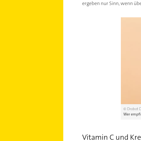
ergeben nur Sinn, wenn übe
© Drobot D
Wer empfin
Vitamin C und Kr