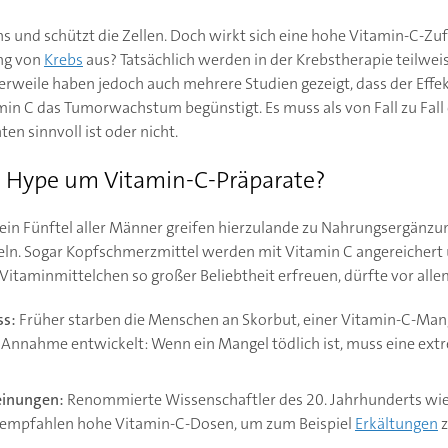
ns und schützt die Zellen. Doch wirkt sich eine hohe Vitamin-C-Zuf
ng von
Krebs
aus? Tatsächlich werden in der Krebstherapie teilwei
lerweile haben jedoch auch mehrere Studien gezeigt, dass der Eff
n C das Tumorwachstum begünstigt. Es muss als von Fall zu Fall
ten sinnvoll ist oder nicht.
Hype um Vitamin-C-Präparate?
d ein Fünftel aller Männer greifen hierzulande zu Nahrungsergänzu
seln. Sogar Kopfschmerzmittel werden mit Vitamin C angereichert 
e Vitaminmittelchen so großer Beliebtheit erfreuen, dürfte vor all
ss:
Früher starben die Menschen an Skorbut, einer Vitamin-C-Man
 Annahme entwickelt: Wenn ein Mangel tödlich ist, muss eine ext
einungen:
Renommierte Wissenschaftler des 20. Jahrhunderts wie
empfahlen hohe Vitamin-C-Dosen, um zum Beispiel
Erkältungen
z