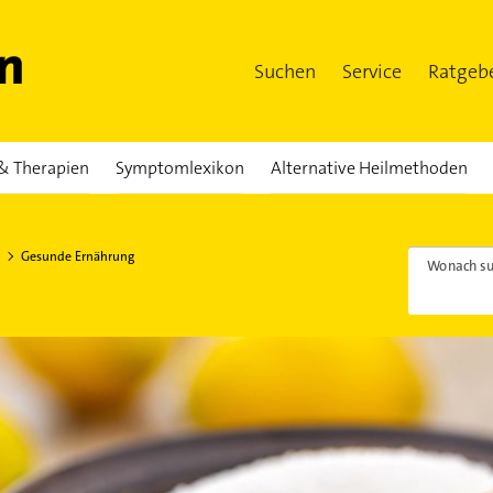
Suchen
Service
Ratgeb
& Therapien
Symptomlexikon
Alternative Heilmethoden
Gesunde Ernährung
Wonach su