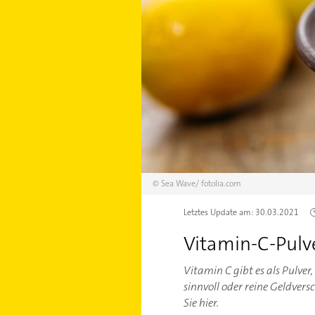
©
Sea Wave/
fotolia.com
Letztes Update am:
30.03.2021
Vitamin-C-Pulve
Vitamin C gibt es als Pulve
sinnvoll oder reine Geldver
Sie hier.