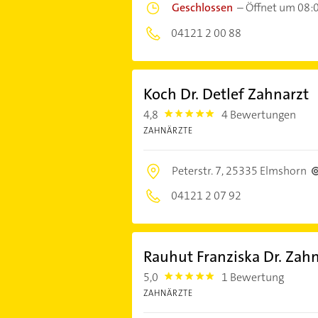
Geschlossen
–
Öffnet um 08:
04121 2 00 88
Koch Dr. Detlef Zahnarzt
4,8
4 Bewertungen
4.8
ZAHNÄRZTE
Peterstr. 7,
25335 Elmshorn
04121 2 07 92
Rauhut Franziska Dr. Zahn
5,0
1 Bewertung
5.0
ZAHNÄRZTE