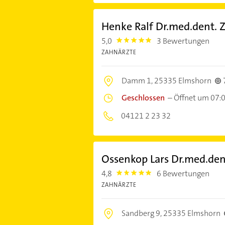
Henke Ralf Dr.med.dent. 
5,0
3 Bewertungen
5.0
ZAHNÄRZTE
Damm 1,
25335 Elmshorn
Geschlossen
–
Öffnet um 07:
04121 2 23 32
Ossenkop Lars Dr.med.dent
4,8
6 Bewertungen
4.8
ZAHNÄRZTE
Sandberg 9,
25335 Elmshorn