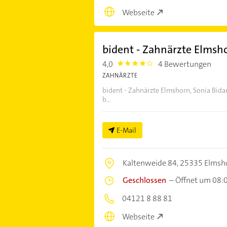
Webseite
bident - Zahnärzte Elmsho
4,0
4 Bewertungen
4.0
ZAHNÄRZTE
bident - Zahnärzte Elmshorn, Sonia Bida
b...
E-Mail
Kaltenweide 84,
25335 Elmsh
Geschlossen
–
Öffnet um 08:
04121 8 88 81
Webseite