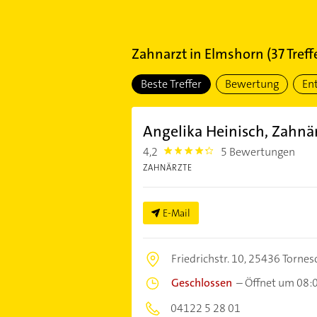
Zahnarzt
in
Elmshorn
(
37
Treff
Beste Treffer
Bewertung
En
Angelika Heinisch, Zahnä
4,2
5 Bewertungen
4.2000003
ZAHNÄRZTE
E-Mail
Friedrichstr. 10,
25436 Tornes
Geschlossen
–
Öffnet um 08:
04122 5 28 01