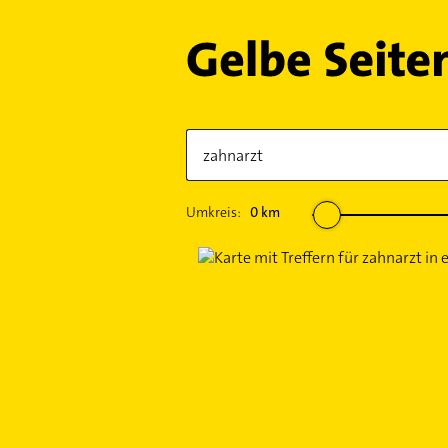
Umkreis:
0
km