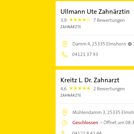
Ullmann Ute Zahnärztin
3,9
7 Bewertungen
3.9
ZAHNÄRZTE
Damm 4,
25335 Elmshorn
04121 37 93
Kreitz L. Dr. Zahnarzt
4,6
2 Bewertungen
4.6
ZAHNÄRZTE
Mühlendamm 3,
25335 Elmsh
Geschlossen
–
Öffnet um 08:
04121 8 42 44