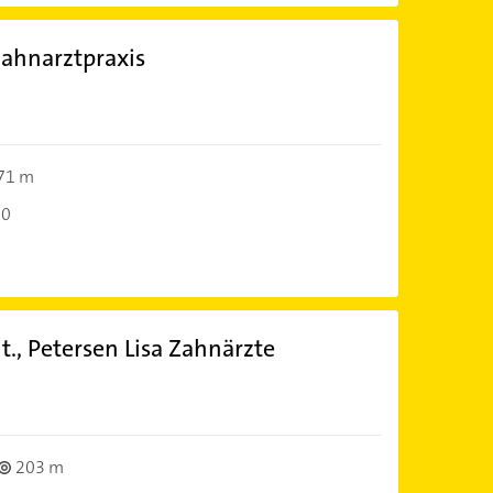
Zahnarztpraxis
71 m
00
., Petersen Lisa Zahnärzte
203 m