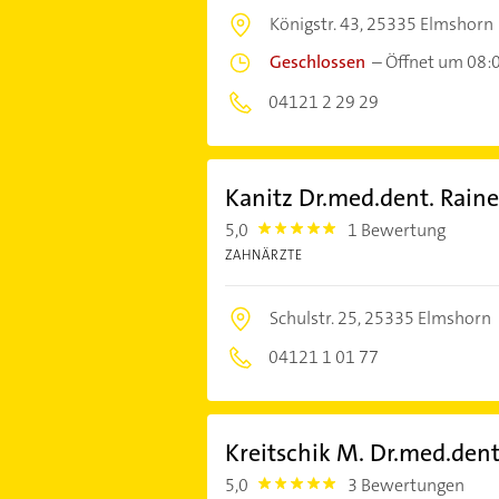
Königstr. 43,
25335 Elmshorn
Geschlossen
–
Öffnet um 08:
04121 2 29 29
Kanitz Dr.med.dent. Raine
5,0
1 Bewertung
5.0
ZAHNÄRZTE
Schulstr. 25,
25335 Elmshorn
04121 1 01 77
Kreitschik M. Dr.med.dent
5,0
3 Bewertungen
5.0