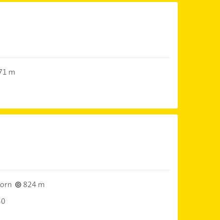
71 m
orn
824 m
30