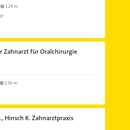
124 m
00
r Zahnarzt für Oralchirurgie
136 m
., Hinsch K. Zahnarztpraxis