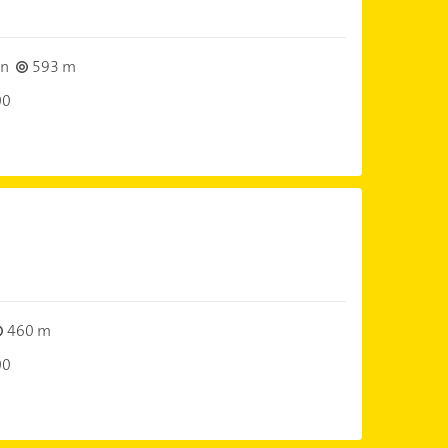
rn
593 m
00
460 m
00