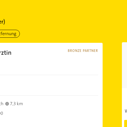
er)
tfernung
rztin
BRONZE PARTNER
ch
7,3 km
W
00