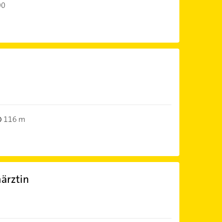
00
116 m
ärztin