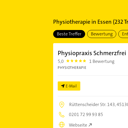
Physiotherapie
in
Essen
(
232
Tr
Beste Treffer
Bewertung
En
Physiopraxis Schmerzfrei 
5,0
1 Bewertung
5.0
PHYSIOTHERAPIE
E-Mail
Rüttenscheider Str. 143,
45130
0201 72 99 93 85
Webseite