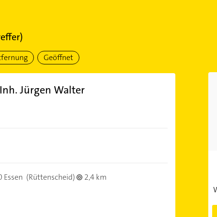
effer)
tfernung
Geöffnet
Inh. Jürgen Walter
 Essen
(Rüttenscheid)
2,4 km
W