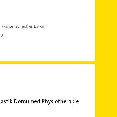
n
(Rüttenscheid)
1,8 km
00
astik Domumed Physiotherapie