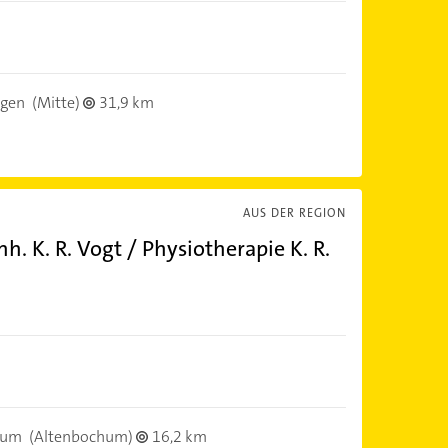
ngen
(Mitte)
31,9 km
AUS DER REGION
. K. R. Vogt / Physiotherapie K. R.
hum
(Altenbochum)
16,2 km