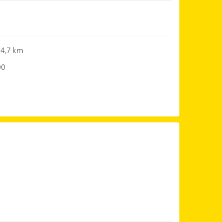
4,7 km
00