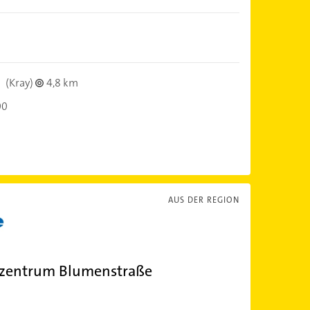
n
(Kray)
4,8 km
00
AUS DER REGION
rzentrum Blumenstraße