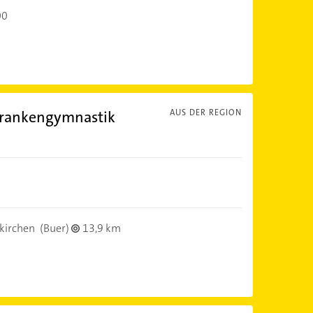
00
Krankengymnastik
AUS DER REGION
kirchen
(Buer)
13,9 km