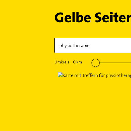
Umkreis:
0
km