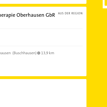
therapie Oberhausen GbR
AUS DER REGION
hausen
(Buschhausen)
13,9 km