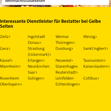
Weihnachtssüßigkeiten
Interessante Dienstleister für Bestatter bei Gelbe
Seiten
Zeitz>
Ingolstadt
Weimar
Merzig>
Donau>
Thüringen>
Gera>
Strasburg
Duisburg>
Sankt Ingbert>
(Uckermark)>
Kassel>
Erlangen>
Neuwied>
Taunusstein>
Mannheim>
Neunkirchen
Stavenhagen,
Kaiserslautern>
Saar>
Reuterstadt>
Rosenheim
Solingen>
Leinfelden-
Cottbus>
Oberbayern>
Echterdingen>