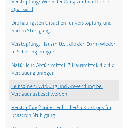
Verstopfung: Wenn der Gang zur Toilette zur
Dieses Gemüse macht Blähungen: 5 blähende
Qual wird
Gemüsesorten
Die häufigsten Ursachen für Verstopfung und
Hausmittel gegen Blähungen: 3 Lebensmittel,
harten Stuhlgang
die helfen
Verstopfung: Hausmittel, die den Darm wieder
Was hilft gegen Blähungen? Wie Sie dem
in Schwung bringen
Blähbauch beikommen
Natürliche Abführmittel: 7 Hausmittel, die die
Nicht nur Kohl schuld. Die häufigsten Ursachen
Verdauung anregen
für Blähungen
Leinsamen: Wirkung und Anwendung bei
Verdauungsbeschwerden
Verstopfung? Toilettenhocker! 5 Klo-Tipps für
besseren Stuhlgang