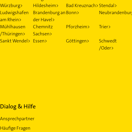
Würzburg>
Hildesheim>
Bad Kreuznach>
Stendal>
Ludwigshafen
Brandenburg an
Bonn>
Neubrandenbur
am Rhein>
der Havel>
Mühlhausen
Chemnitz
Pforzheim>
Trier>
/Thüringen>
Sachsen>
Sankt Wendel>
Essen>
Göttingen>
Schwedt
/Oder>
Dialog & Hilfe
Ansprechpartner
Häufige Fragen