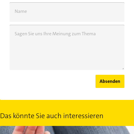
Name
Sagen Sie uns Ihre Meinung zum Thema
Absenden
Das könnte Sie auch interessieren
Unterzuckerung: Symptome und Behandlung der Hypoglykämie