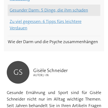
Toilettenpapier
Gesunder Darm: 5 Dinge, die ihm schaden
Divertikel im Darm – was ist das?
Zu viel gegessen: 6 Tipps fürs leichtere
Analfistel: Was das ist und wie sie behandelt
Verdauen
werden kann
Analkrampf: So entstehen die schmerzhaften
Wie der Darm und die Psyche zusammenhängen
Krämpfe
Gisèle Schneider
Analthrombose: Ursachen, Symptome und
Therapieformen
Gisèle Schneider
GS
AUTOR/-IN
Analfissur: Symptome, Ursachen und
Behandlung
Gesunde Ernährung und Sport sind für Gisèle
Colitis ulcerosa: Ursachen, Symptome und
Schneider nicht nur im Alltag wichtige Themen.
Therapie
Seit Jahren behandelt Sie in Ihren Artikeln Fragen