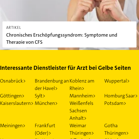
ARTIKEL
Chronisches Erschöpfungssyndrom: Symptome und
Therapie von CFS
Interessante Dienstleister für Arzt bei Gelbe Seiten
Osnabrück>
Brandenburg an
Koblenz am
Wuppertal>
der Havel>
Rhein>
Göttingen>
Sylt>
Mannheim>
Homburg Saar>
Kaiserslautern>
München>
Weißenfels
Potsdam>
Sachsen
Anhalt>
Meiningen>
Frankfurt
Weimar
Gotha
(Oder)>
Thüringen>
Thüringen>