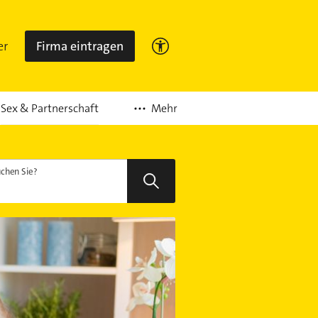
er
Firma eintragen
Mehr
Sex & Partnerschaft
chen Sie?