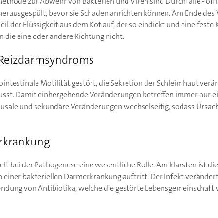
 Methode zur Abwehr von Bakterien und Viren sind Durchfälle - öff
herausgespült, bevor sie Schaden anrichten können. Am Ende de
il der Flüssigkeit aus dem Kot auf, der so eindickt und eine feste 
n die eine oder andere Richtung nicht.
 Reizdarmsyndroms
ointestinale Motilität gestört, die Sekretion der Schleimhaut verä
sst. Damit einhergehende Veränderungen betreffen immer nur eine
ausale und sekundäre Veränderungen wechselseitig, sodass Ursa
erkrankung
elt bei der Pathogenese eine wesentliche Rolle. Am klarsten ist di
einer bakteriellen Darmerkrankung auftritt. Der Infekt verändert
ndung von Antibiotika, welche die gestörte Lebensgemeinschaft 