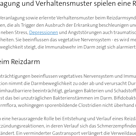
agung und Verhaltensmuster spielen eine R
 Veranlagung sowie erlernte Verhaltensmuster beim Reizdarmsyndr
n, die als Trigger den Ausbruch der Erkrankung beschleunigen u
 neben Stress,
Depressionen
und Angststörungen auch traumatisch
eiten. Sie beeinflussen das vegetative Nervensystem - es wird 
eglichkeit steigt, die Immunabwehr im Darm zeigt sich alarmiert
eim Reizdarm
inträchtigungen beeinflussen vegetatives Nervensystem und Imm
tion nimmt die Darmbeweglichkeit zu oder ab und verursacht Dur
imhautbarriere beeinträchtigt, gelangen Bakterien und Schadstoffe
st das bei unzuträglichen Bakterienstämmen im Darm. Bifidobakte
armflora, wohingegen sporenbildende Clostridien nicht überhand 
 eine herausragende Rolle bei Entstehung und Verlauf eines Reiz
tzündungsreaktionen, in deren Verlauf sich das Schmerzempfinde
ändert. Ein verminderter Gastransport verlängert die Verweilda