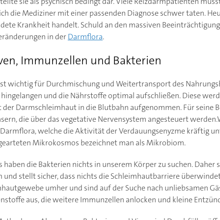
ellte sie als psychisch bedingt dar. Viele Reizdarmpatienten muss
sich die Mediziner mit einer passenden Diagnose schwer taten. Heu
ildete Krankheit handelt. Schuld an den massiven Beeinträchtigun
ränderungen in der
Darmflora
.
ven, Immunzellen und Bakterien
ist wichtig für Durchmischung und Weitertransport des Nahrungsbr
hingelangen und die Nährstoffe optimal aufschließen. Diese wer
 der Darmschleimhaut in die Blutbahn aufgenommen. Für seine Be
sern, die über das vegetative Nervensystem angesteuert werden.W
 Darmflora, welche die Aktivität der Verdauungsenyzme kräftig un
gearteten Mikrokosmos bezeichnet man als Mikrobiom.
aben die Bakterien nichts in unserem Körper zu suchen. Daher sit
d stellt sicher, dass nichts die Schleimhautbarriere überwindet
hautgewebe umher und sind auf der Suche nach unliebsamen Gäst
tenstoffe aus, die weitere Immunzellen anlocken und kleine Entzü