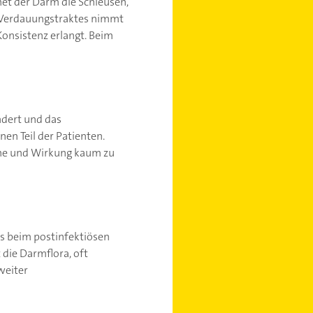
net der Darm die Schleusen,
s Verdauungstraktes nimmt
Konsistenz erlangt. Beim
ndert und das
n Teil der Patienten.
che und Wirkung kaum zu
es beim postinfektiösen
 die Darmflora, oft
weiter