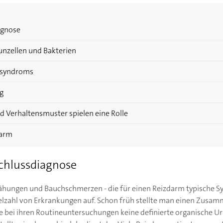
agnose
nzellen und Bakterien
msyndroms
ng
 Verhaltensmuster spielen eine Rolle
darm
chlussdiagnose
lähungen und Bauchschmerzen - die für einen Reizdarm typische Sy
ielzahl von Erkrankungen auf. Schon früh stellte man einen Zus
zte bei ihren Routineuntersuchungen keine definierte organische U