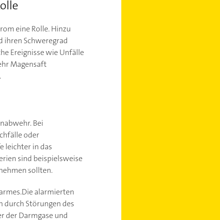
olle
om eine Rolle. Hinzu
nd ihren Schweregrad
e Ereignisse wie Unfälle
mehr Magensaft
.
unabwehr. Bei
chfälle oder
 leichter in das
rien sind beispielsweise
nehmen sollten.
darmes.Die alarmierten
n durch Störungen des
uer der Darmgase und