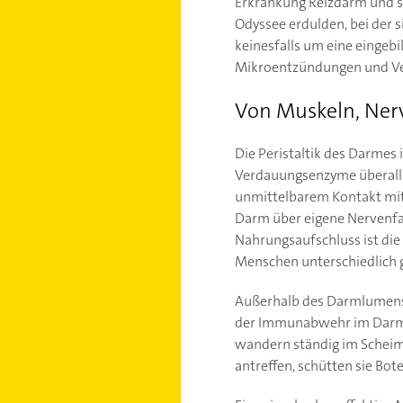
Erkrankung Reizdarm und st
Odyssee erdulden, bei der 
keinesfalls um eine eingeb
Mikroentzündungen und Ve
Von Muskeln, Ner
Die Peristaltik des Darmes 
Verdauungsenzyme überall 
unmittelbarem Kontakt mit
Darm über eigene Nervenfa
Nahrungsaufschluss ist die
Menschen unterschiedlich 
Außerhalb des Darmlumens h
der Immunabwehr im Darm un
wandern ständig im Scheim
antreffen, schütten sie Bo