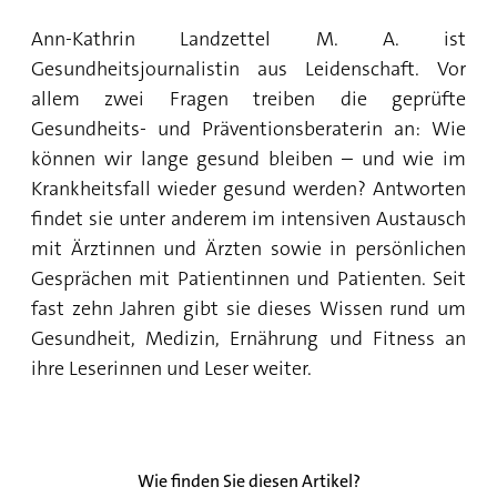
Lebensmittelinfektion therapiert?
Campylobacter: Bei diesen Lebensmitteln ist
Lebensmittel übrig? 5 clevere Ideen für die
Ann-Kathrin Landzettel M. A. ist
Vorsicht geboten
Lebensmittel-Spende
Salmonellen abtöten: 4 Tipps, um
Gesundheitsjournalistin aus Leidenschaft. Vor
Salmonelleninfektionen zu vermeiden
Noroviren: Achtung Händewaschen!
allem zwei Fragen treiben die geprüfte
Reste verwerten: Die besten Ideen für übrig
Gesundheits- und Präventionsberaterin an: Wie
gebliebenes Essen
Sind Salmonellen ansteckend? 4 Fakten zu den
Listerien: Infektion kann Blutvergiftung und
können wir lange gesund bleiben – und wie im
Bakterien
Hirnhautentzündung auslösen
Krankheitsfall wieder gesund werden? Antworten
Expertenrat: Nicht wegschmeißen! Diese
findet sie unter anderem im intensiven Austausch
Gemüseabfälle können Sie essen
Lebensmittelinfektion und
Escherichia coli: Achtung bei rohem Fleisch
mit Ärztinnen und Ärzten sowie in persönlichen
Lebensmittelvergiftung: der Unterschied
Gesprächen mit Patientinnen und Patienten. Seit
Lebensmittel haltbar machen: Einlegen,
fast zehn Jahren gibt sie dieses Wissen rund um
Einkochen, Einfrieren - so gelingt´s
Gesundheit, Medizin, Ernährung und Fitness an
ihre Leserinnen und Leser weiter.
Wie finden Sie diesen Artikel?