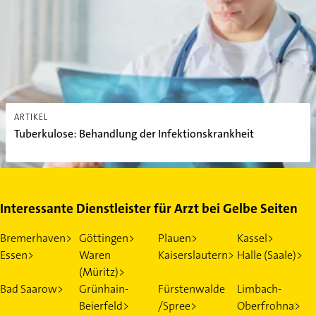
ARTIKEL
Tuberkulose: Behandlung der Infektionskrankheit
Interessante Dienstleister für Arzt bei Gelbe Seiten
Bremerhaven>
Göttingen>
Plauen>
Kassel>
Essen>
Waren
Kaiserslautern>
Halle (Saale)>
(Müritz)>
Bad Saarow>
Grünhain-
Fürstenwalde
Limbach-
Beierfeld>
/Spree>
Oberfrohna>