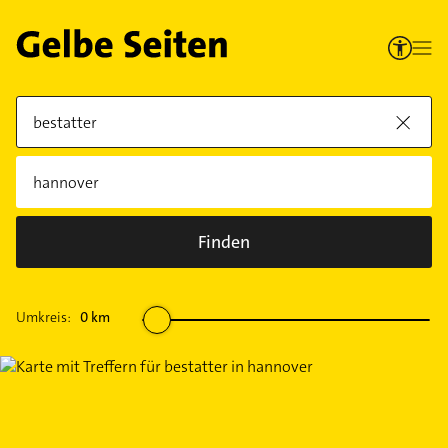
Finden
Umkreis:
0
km