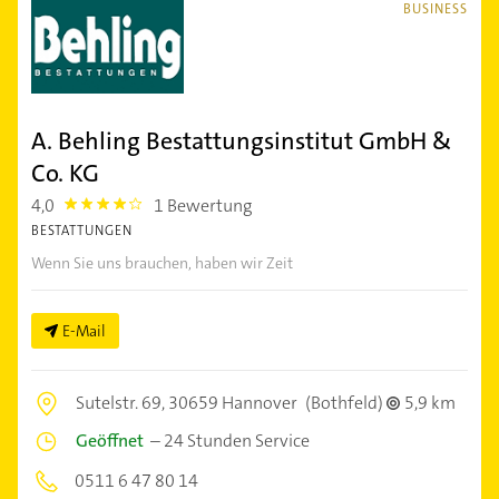
BUSINESS
A. Behling Bestattungsinstitut GmbH &
Co. KG
4,0
1 Bewertung
4.0
BESTATTUNGEN
Wenn Sie uns brauchen, haben wir Zeit
E-Mail
Sutelstr. 69,
30659 Hannover
(Bothfeld)
5,9 km
Geöffnet
–
24 Stunden Service
0511 6 47 80 14