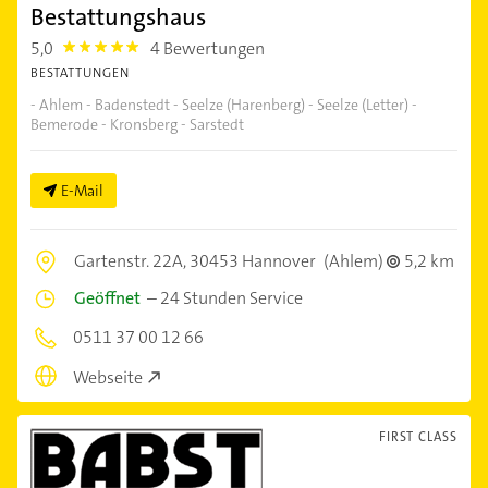
Bestattungshaus
5,0
4 Bewertungen
5.0
BESTATTUNGEN
- Ahlem - Badenstedt - Seelze (Harenberg) - Seelze (Letter) -
Bemerode - Kronsberg - Sarstedt
E-Mail
Gartenstr. 22A,
30453 Hannover
(Ahlem)
5,2 km
Geöffnet
–
24 Stunden Service
0511 37 00 12 66
Webseite
FIRST CLASS