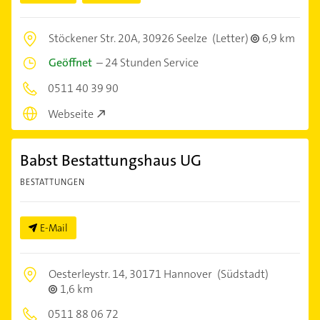
Stöckener Str. 20A,
30926 Seelze
(Letter)
6,9 km
Geöffnet
–
24 Stunden Service
0511 40 39 90
Webseite
Babst Bestattungshaus UG
BESTATTUNGEN
E-Mail
Oesterleystr. 14,
30171 Hannover
(Südstadt)
1,6 km
0511 88 06 72