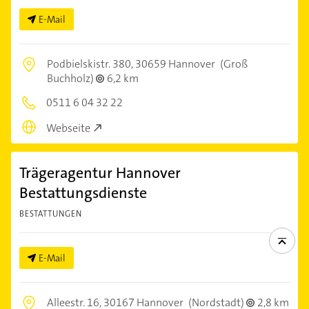
E-Mail
Podbielskistr. 380,
30659 Hannover
(Groß
Buchholz)
6,2 km
0511 6 04 32 22
Webseite
Trägeragentur Hannover
Bestattungsdienste
BESTATTUNGEN
E-Mail
Alleestr. 16,
30167 Hannover
(Nordstadt)
2,8 km