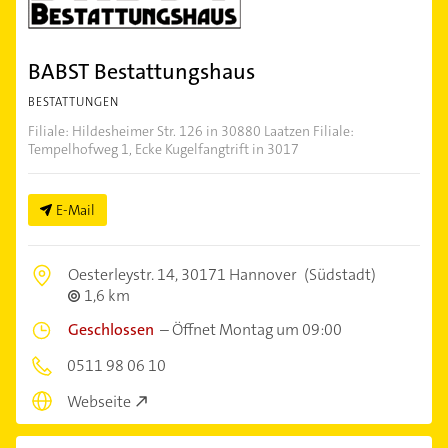
BABST Bestattungshaus
BESTATTUNGEN
Filiale: Hildesheimer Str. 126 in 30880 Laatzen Filiale:
Tempelhofweg 1, Ecke Kugelfangtrift in 3017
E-Mail
Oesterleystr. 14,
30171 Hannover
(Südstadt)
1,6 km
Geschlossen
–
Öffnet Montag um 09:00
0511 98 06 10
Webseite