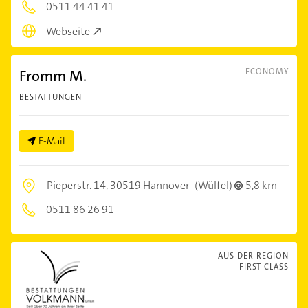
0511 44 41 41
Webseite
Fromm M.
ECONOMY
BESTATTUNGEN
E-Mail
Pieperstr. 14,
30519 Hannover
(Wülfel)
5,8 km
0511 86 26 91
AUS DER REGION
FIRST CLASS