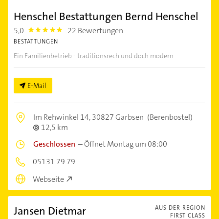
Henschel Bestattungen Bernd Henschel
5,0
22 Bewertungen
5.0
BESTATTUNGEN
Ein Familienbetrieb - traditionsrech und doch modern
E-Mail
Im Rehwinkel 14,
30827 Garbsen
(Berenbostel)
12,5 km
Geschlossen
–
Öffnet Montag um 08:00
05131 79 79
Webseite
Jansen Dietmar
AUS DER REGION
FIRST CLASS