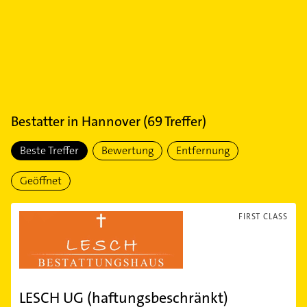
Bestatter
in
Hannover
(
69
Treffer)
Beste Treffer
Bewertung
Entfernung
Geöffnet
FIRST CLASS
LESCH UG (haftungsbeschränkt)