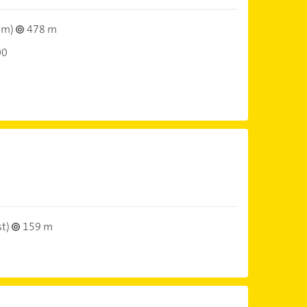
um)
478 m
00
t)
159 m