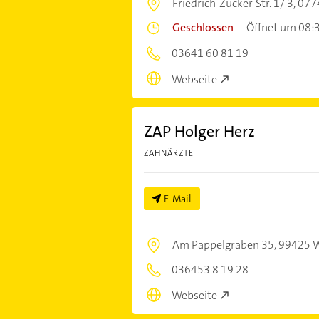
Friedrich-Zucker-Str. 1/ 3,
077
Geschlossen
–
Öffnet um 08:
03641 60 81 19
Webseite
ZAP Holger Herz
ZAHNÄRZTE
E-Mail
Am Pappelgraben 35,
99425 
036453 8 19 28
Webseite