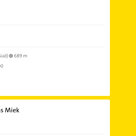
Süd)
689 m
00
as Miek