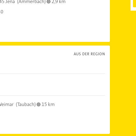
45 Jena
(Ammerbach)
2,9 km
30
AUS DER REGION
Weimar
(Taubach)
15 km