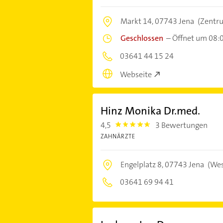
Markt 14,
07743 Jena
(Zentr
Geschlossen
–
Öffnet um 08:
03641 44 15 24
Webseite
Hinz Monika Dr.med.
4,5
3 Bewertungen
4.5
ZAHNÄRZTE
Engelplatz 8,
07743 Jena
(Wes
03641 69 94 41