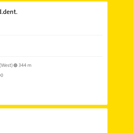
.dent.
(West)
344 m
00