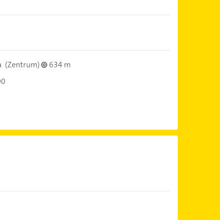
a
(Zentrum)
634 m
00