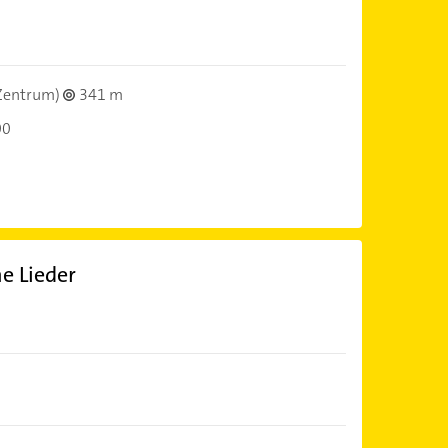
Zentrum)
341 m
00
e Lieder