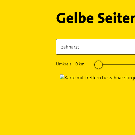
Umkreis:
0
km