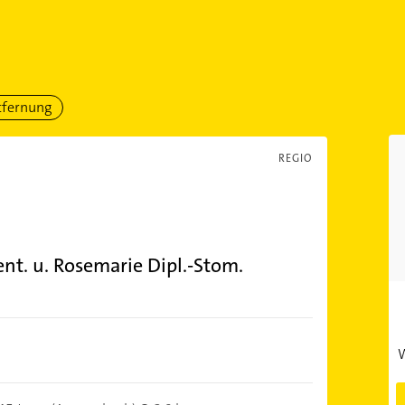
tfernung
REGIO
nt. u. Rosemarie Dipl.-Stom.
W