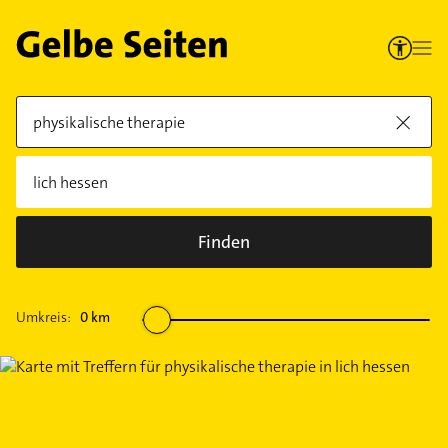
Finden
Umkreis:
0
km