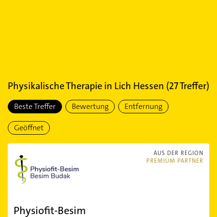
Physikalische Therapie
in
Lich Hessen
(
27
Treffer)
Beste Treffer
Bewertung
Entfernung
Geöffnet
AUS DER REGION
PREMIUM PARTNER
Physiofit-Besim