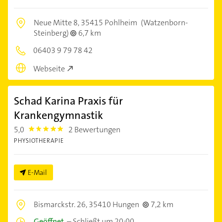
Neue Mitte 8,
35415 Pohlheim
(Watzenborn-
Steinberg)
6,7 km
06403 9 79 78 42
Webseite
Schad Karina Praxis für
Krankengymnastik
5,0
2 Bewertungen
5.0
PHYSIOTHERAPIE
E-Mail
Bismarckstr. 26,
35410 Hungen
7,2 km
Geöffnet
–
Schließt um 20:00