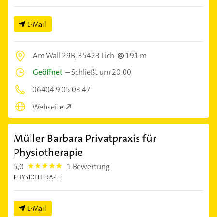
E-Mail
Am Wall 29B,
35423 Lich
191 m
Geöffnet
–
Schließt um 20:00
06404 9 05 08 47
Webseite
Müller Barbara Privatpraxis für
Physiotherapie
5,0
1 Bewertung
5.0
PHYSIOTHERAPIE
E-Mail