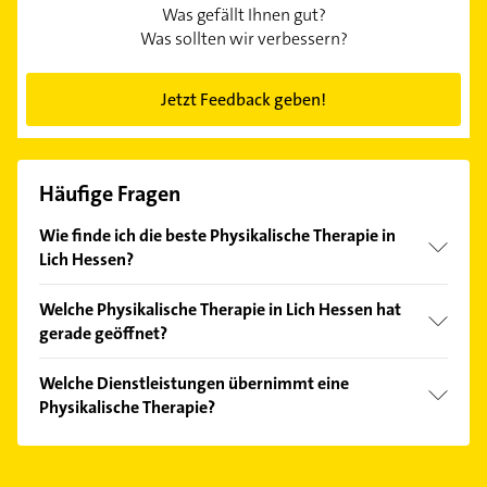
Was gefällt Ihnen gut?
Was sollten wir verbessern?
Jetzt Feedback geben!
Häufige Fragen
Wie finde ich die beste Physikalische Therapie in
Lich Hessen?
Vergleichen Sie alle Anbieter anhand echter
Welche Physikalische Therapie in Lich Hessen hat
Kundenmeinungen und profitieren Sie von den
gerade geöffnet?
Empfehlungen. Die Suchergebnisse können Sie sich
einfach nach
Bewertungen
sortiert anzeigen lassen.
Im Anbieter-Bereich finden Sie alle
Öffnungszeiten
.
Welche Dienstleistungen übernimmt eine
Bitte beachten Sie, dass diese an Sonn- und
Physikalische Therapie?
Feiertagen abweichen können.
Folgende Leistungen werden angeboten:
Krankengymnastik.