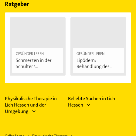
Ratgeber
GESÜNDER LEBEN
GESÜNDER LEBEN
Schmerzen in der
Lipödem:
Schulter?
Behandlung des
Eingeklemmtes...
"Reiterhosen-
Syndroms"
Physikalische Therapie in
Beliebte Suchen in Lich
Lich Hessen und der
Hessen
Umgebung
Gelbe Seiten
Physikalische Therapie