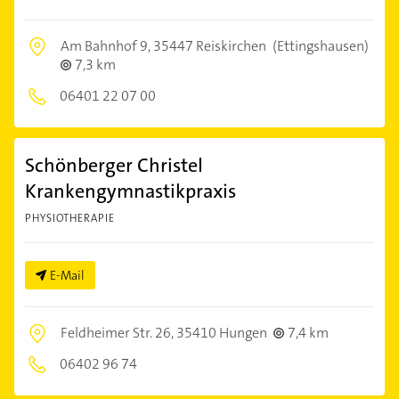
Am Bahnhof 9,
35447 Reiskirchen
(Ettingshausen)
7,3 km
06401 22 07 00
Schönberger Christel
Krankengymnastikpraxis
PHYSIOTHERAPIE
E-Mail
Feldheimer Str. 26,
35410 Hungen
7,4 km
06402 96 74