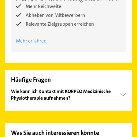
Mehr Reichweite
Abheben von Mitbewerbern
Relevante Zielgruppen erreichen
Mehr erfahren
Häufige Fragen
Wie kann ich Kontakt mit KORPEO Medizinische
Physiotherapie aufnehmen?
Es ist sehr einfach Kontakt mit KORPEO
Medizinische Physiotherapie aufzunehmen. Einfach
die passenden Kontaktmöglichkeiten wie Adresse
oder Mail in unserem Kontaktdaten-Bereich
Was Sie auch interessieren könnte
auswählen. Hier finden Sie alle
Kontaktdaten
.