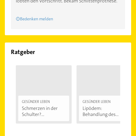
lobten den Vortschritt. Bekam Schlittenprothese.
Bedenken melden
Ratgeber
GESÜNDER LEBEN
GESÜNDER LEBEN
Schmerzen in der
Lipödem:
Schulter?
Behandlung des
Eingeklemmtes...
"Reiterhosen-
Syndroms"