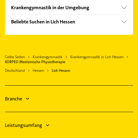
Krankengymnastik in der Umgebung
Fernwald
Beliebte Suchen in Lich Hessen
Pohlheim
Rechtsanwalt
Hungen
Maler
Reiskirchen
Bestatter
Buseck
Gelbe Seiten
Krankengymnastik
Krankengymnastik in Lich Hessen
Steuerberater
Langgöns
KORPEO Medizinische Physiotherapie
Heizung & Sanitär
Linden Hessen
Deutschland
Hessen
Lich Hessen
Lüftungsanlagen
Gießen
Heizungsbauer
Grünberg Hessen
Heizungsfirmen
Wölfersheim
Branche
Elektroinstallation
Elektriker
Leistungsumfang