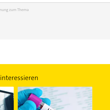
einung zum Thema
interessieren
schmerzhaften Rückenleidens
Rheumatoide Arthritis: Ursachen der chronischen Polya