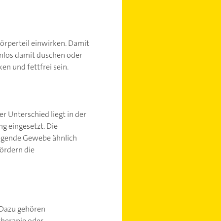
 Körperteil einwirken. Damit
emlos damit duschen oder
en und fettfrei sein.
 Unterschied liegt in der
ng eingesetzt. Die
iegende Gewebe ähnlich
ördern die
 Dazu gehören
therapie oder