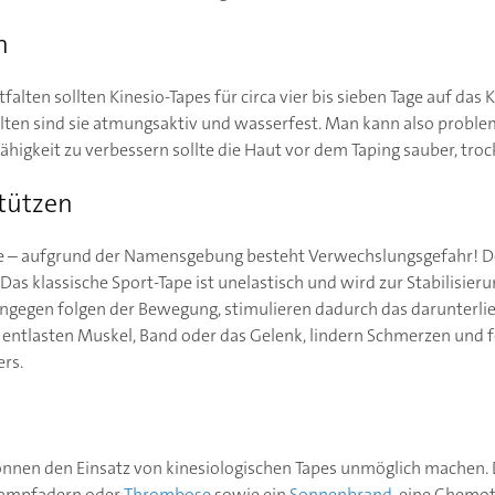
n
falten sollten Kinesio-Tapes für circa vier bis sieben Tage auf das
halten sind sie atmungsaktiv und wasserfest. Man kann also probl
gkeit zu verbessern sollte die Haut vor dem Taping sauber, trock
tützen
e – aufgrund der Namensgebung besteht Verwechslungsgefahr! Der
Das klassische Sport-Tape ist unelastisch und wird zur Stabilisieru
ingegen folgen der Bewegung, stimulieren dadurch das darunterl
 entlasten Muskel, Band oder das Gelenk, lindern Schmerzen und f
rs.
nnen den Einsatz von kinesiologischen Tapes unmöglich machen.
rampfadern oder
Thrombose
sowie ein
Sonnenbrand
, eine Chemo