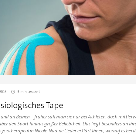
EIGE
3 min
Lesezeit
esiologisches Tape
und an Beinen – früher sah man sie nur bei Athleten, doch mittlerwe
er den Sport hinaus großer Beliebtheit. Das liegt besonders an ihre
hysiotherapeutin Nicole-Nadine Geder erklärt Ihnen, worauf es bei