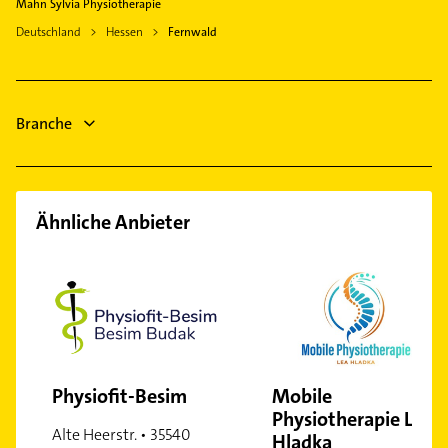
Maler
Mahn Sylvia Physiotherapie
Hungen
Elektroinstallation
Deutschland
Hessen
Fernwald
Staufenberg Hessen
Elektriker
Lollar
Elektro Reparatur
Schreiner
Branche
Ähnliche Anbieter
Physiofit-Besim
Mobile
Physiotherapie Lea
Alte Heerstr. • 35540
Hladka