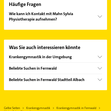
Häufige Fragen
Wie kann ich Kontakt mit Mahn Sylvia
Physiotherapie aufnehmen?
Es ist sehr einfach Kontakt mit Mahn Sylvia
Physiotherapie aufzunehmen. Einfach die
passenden Kontaktmöglichkeiten wie Adresse oder
Mail in unserem Kontaktdaten-Bereich auswählen.
Was Sie auch interessieren könnte
Hier finden Sie alle
Kontaktdaten
.
Krankengymnastik in der Umgebung
Lich Hessen
Beliebte Suchen in Fernwald
Reiskirchen
Klempner
Buseck
Beliebte Suchen in Fernwald Stadtteil Albach
Gasinstallateur
Pohlheim
Klempner
Sanitärinstallation
Gießen
Gasinstallateur
Rechtsanwalt
Linden Hessen
Sanitärinstallation
Zahnarzt
Langgöns
Gelbe Seiten
Krankengymnastik
Krankengymnastik in Fernwald
Heizung & Sanitär