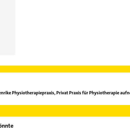
Wie kann ich Kontakt mit Herbst Henrike Physiotherapiepraxis, Privat Praxis für Physiotherap
bst Henrike Physiotherapiepraxis, Privat Praxis für Physiotherapi
e Adresse oder Mail in unserem Kontaktdaten-Bereich auswählen. 
könnte