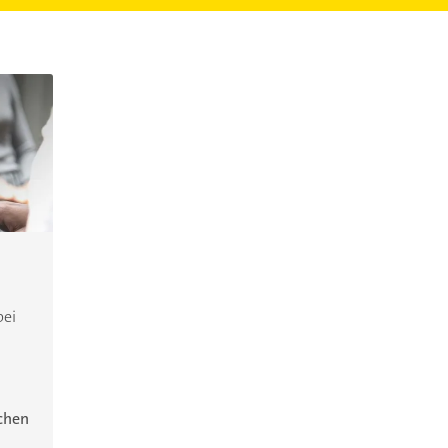
bei
ichen