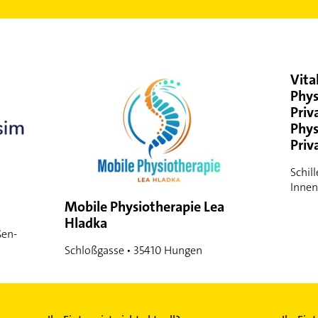
Vital
Phys
Priv
Phys
Priv
Schil
Innen
Mobile Physiotherapie Lea
Hladka
ßen-
Schloßgasse • 35410 Hungen