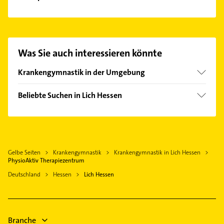
Es ist sehr einfach Kontakt mit PhysioAktiv
Therapiezentrum aufzunehmen. Einfach die
passenden Kontaktmöglichkeiten wie Adresse oder
Mail in unserem Kontaktdaten-Bereich auswählen.
Was Sie auch interessieren könnte
Hier finden Sie alle
Kontaktdaten
.
Krankengymnastik in der Umgebung
Fernwald
Beliebte Suchen in Lich Hessen
Hungen
Rechtsanwalt
Pohlheim
Maler
Reiskirchen
Bestatter
Buseck
Gelbe Seiten
Krankengymnastik
Krankengymnastik in Lich Hessen
Steuerberater
Langgöns
PhysioAktiv Therapiezentrum
Heizung & Sanitär
Linden Hessen
Deutschland
Hessen
Lich Hessen
Lüftungsanlagen
Wölfersheim
Heizungsbauer
Gießen
Heizungsfirmen
Grünberg Hessen
Branche