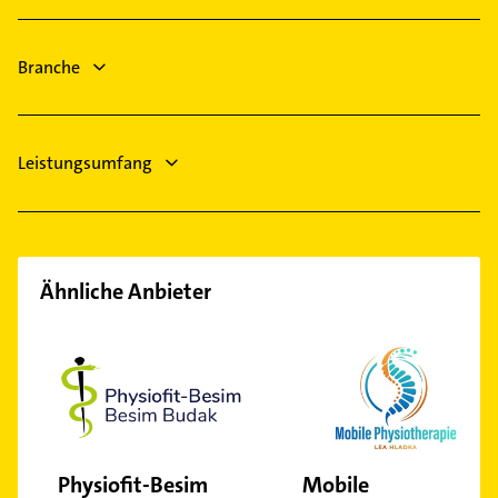
Lackiererei
Grünberg Hessen
Maler
Echzell
Branche
Dachdecker
Steuerberater
Leistungsumfang
Ähnliche Anbieter
Physiofit-Besim
Mobile