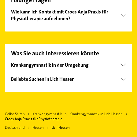
Häufige Fragen
Wie kann ich Kontakt mit Croes Anja Praxis für
Physiotherapie aufnehmen?
Es ist sehr einfach Kontakt mit Croes Anja Praxis für
Physiotherapie aufzunehmen. Einfach die
passenden Kontaktmöglichkeiten wie Adresse oder
Mail in unserem Kontaktdaten-Bereich auswählen.
Was Sie auch interessieren könnte
Hier finden Sie alle
Kontaktdaten
.
Krankengymnastik in der Umgebung
Fernwald
Beliebte Suchen in Lich Hessen
Hungen
Phoniatrie
Pohlheim
Logopädie
Reiskirchen
Gartenbau & Landschaftsbau
Buseck
Gelbe Seiten
Krankengymnastik
Krankengymnastik in Lich Hessen
Gasinstallateur
Langgöns
Croes Anja Praxis für Physiotherapie
Sanitärinstallation
Wölfersheim
Deutschland
Hessen
Lich Hessen
Rechtsanwalt
Linden Hessen