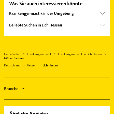
Was Sie auch interessieren könnte
finden Sie alle
Kontaktdaten
.
Krankengymnastik in der Umgebung
Fernwald
Beliebte Suchen in Lich Hessen
Hungen
Rechtsanwalt
Pohlheim
Maler
Reiskirchen
Bestatter
Buseck
Gelbe Seiten
Krankengymnastik
Krankengymnastik in Lich Hessen
Steuerberater
Langgöns
Müller Barbara
Heizung & Sanitär
Linden Hessen
Deutschland
Hessen
Lich Hessen
Lüftungsanlagen
Gießen
Heizungsbauer
Wölfersheim
Heizungsfirmen
Grünberg Hessen
Branche
Elektroinstallation
Elektriker
Ähnliche Anbieter