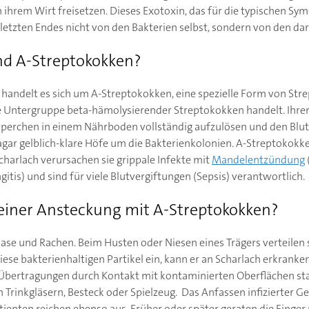
in ihrem Wirt freisetzen. Dieses Exotoxin, das für die typischen S
letzten Endes nicht von den Bakterien selbst, sondern von den dar
nd A-Streptokokken?
 handelt es sich um A-Streptokokken, eine spezielle Form von Str
ine Untergruppe beta-hämolysierender Streptokokken handelt. Ihr
körperchen in einem Nährboden vollständig aufzulösen und den Blu
agar gelblich-klare Höfe um die Bakterienkolonien. A-Streptokokke
charlach verursachen sie grippale Infekte mit
Mandelentzündung
is) und sind für viele Blutvergiftungen (Sepsis) verantwortlich.
einer Ansteckung mit A-Streptokokken?
se und Rachen. Beim Husten oder Niesen eines Trägers verteilen s
iese bakterienhaltigen Partikel ein, kann er an Scharlach erkranke
 Übertragungen durch Kontakt mit kontaminierten Oberflächen sta
rinkgläsern, Besteck oder Spielzeug. Das Anfassen infizierter 
ienten reichen ebenso aus. Früher oder später geraten die Finger 