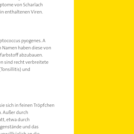
ymptome von Scharlach
in enthaltenen Viren.
eptococcus pyogenes. A
en Namen haben diese von
tfarbstoff abzubauen.
n sind recht verbreitete
(Tonsillitis) und
ie sich in feinen Tröpfchen
n. Außer durch
tt, etwa durch
Gegenstände und das
unwillkürlich an die