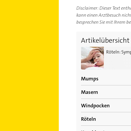
Disclaimer: Dieser Text ent
kann einen Arztbesuch nicht 
besprechen Sie mit Ihrem b
Artikelübersicht
Röteln: Symptome der In
Röteln: Sym
Mumps
Masern
Was ist eigentlich Mum
Windpocken
Mumps: Das sind die Ur
An diesen Symptomen e
Röteln
Mumps bei Kindern erk
Windpocken: Was sind V