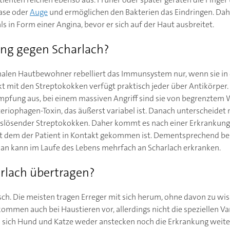
ase oder
Auge
und ermöglichen den Bakterien das Eindringen. Dah
ls in Form einer Angina, bevor er sich auf der Haut ausbreitet.
ung gegen Scharlach?
malen Hautbewohner rebelliert das Immunsystem nur, wenn sie in 
 mit den Streptokokken verfügt praktisch jeder über Antikörper.
ämpfung aus, bei einem massiven Angriff sind sie von begrenztem W
eriophagen-Toxin, das äußerst variabel ist. Danach unterscheidet 
slösender Streptokokken. Daher kommt es nach einer Erkrankung
mit dem der Patient in Kontakt gekommen ist. Dementsprechend bes
an kann im Laufe des Lebens mehrfach an Scharlach erkranken.
rlach übertragen?
sch. Die meisten tragen Erreger mit sich herum, ohne davon zu wis
mmen auch bei Haustieren vor, allerdings nicht die speziellen Var
 sich Hund und Katze weder anstecken noch die Erkrankung weite