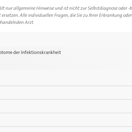
hält nur allgemeine Hinweise und ist nicht zur Selbstdiagnose oder 
ersetzen. Alle individuellen Fragen, die Sie zu Ihrer Erkrankung ode
ehandelnden Arzt.
fektionskrankheit
ptome der Infektionskrankheit
ps?
sachen der Infektionskrankheit
rkennen Sie Masern
ennen: Symptome richtig deuten
arizellen?