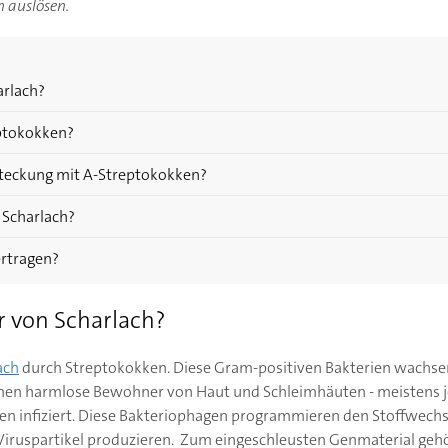
 auslösen.
arlach?
eptokokken?
teckung mit A-Streptokokken?
 Scharlach?
ertragen?
r von Scharlach?
ach
durch Streptokokken. Diese Gram-positiven Bakterien wachsen
men harmlose Bewohner von Haut und Schleimhäuten - meistens je
en infiziert. Diese Bakteriophagen programmieren den Stoffwechse
Viruspartikel produzieren. Zum eingeschleusten Genmaterial gehört