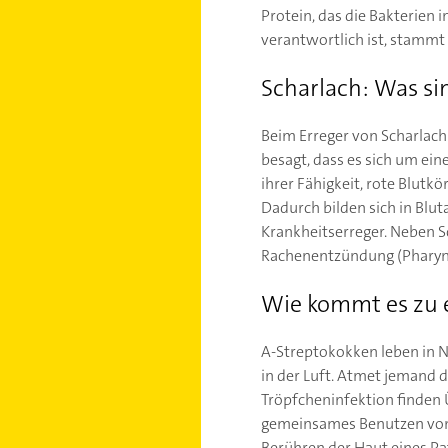
Protein, das die Bakterien 
verantwortlich ist, stammt 
Scharlach: Was si
Beim Erreger von Scharlach
besagt, dass es sich um e
ihrer Fähigkeit, rote Blut
Dadurch bilden sich in Blut
Krankheitserreger. Neben S
Rachenentzündung (Pharyngit
Wie kommt es zu 
A-Streptokokken leben in Na
in der Luft. Atmet jemand d
Tröpfcheninfektion finden
gemeinsames Benutzen von T
Berühren der Haut eines Pat