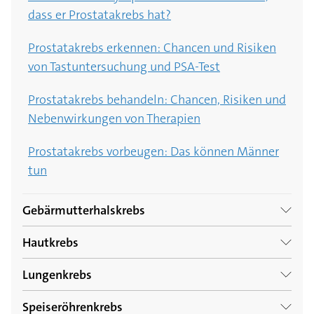
dass er Prostatakrebs hat?
Brustkrebs erkennen: Tastuntersuchung und
Mammografie beim Arzt
Prostatakrebs erkennen: Chancen und Risiken
von Tastuntersuchung und PSA-Test
Inflammatorischer Brustkrebs: Symptome und
Behandlungsmöglichkeiten
Prostatakrebs behandeln: Chancen, Risiken und
Nebenwirkungen von Therapien
Prostatakrebs vorbeugen: Das können Männer
tun
Gebärmutterhalskrebs
Hautkrebs
Gebärmutterhalskrebs: 5 Fakten zum Krebs am
Gebärmutterhals
Lungenkrebs
5 Fakten zu schwarzem und weißem Hautkrebs
Gebärmutterhalskrebs Ursachen: Die größten
Speiseröhrenkrebs