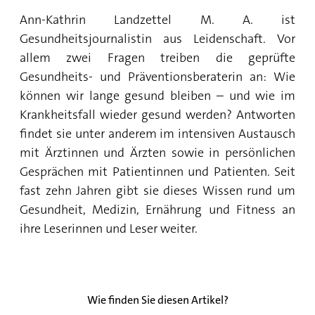
Blutkrebs schützen?
der Therapie
Gesund grillen: So vermindern Sie das
Ann-Kathrin Landzettel M. A. ist
Krebs in Mundhöhle und Rachen: Ursachen,
Krebsrisiko beim Grillgut
Gesundheitsjournalistin aus Leidenschaft. Vor
Risikofaktoren und Symptome
Naturheilkunde gegen Krebs: Was hilft?
allem zwei Fragen treiben die geprüfte
Nierenkrebs: Ursachen, Risikofaktoren und
Gesundheits- und Präventionsberaterin an: Wie
Symptome
können wir lange gesund bleiben – und wie im
Krankheitsfall wieder gesund werden? Antworten
findet sie unter anderem im intensiven Austausch
mit Ärztinnen und Ärzten sowie in persönlichen
Gesprächen mit Patientinnen und Patienten. Seit
fast zehn Jahren gibt sie dieses Wissen rund um
Gesundheit, Medizin, Ernährung und Fitness an
ihre Leserinnen und Leser weiter.
Wie finden Sie diesen Artikel?