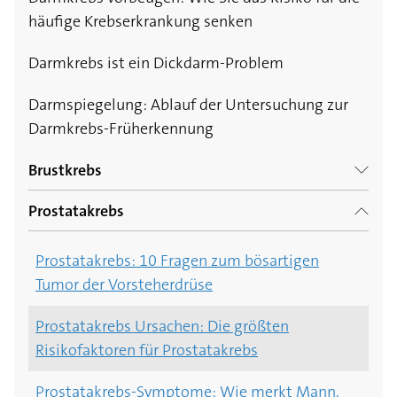
häufige Krebserkrankung senken
Darmkrebs ist ein Dickdarm-Problem
Darmspiegelung: Ablauf der Untersuchung zur
Darmkrebs-Früherkennung
Brustkrebs
Prostatakrebs
Brustkrebs: 5 Fakten zum bösartigen Tumor in
der Brust
Prostatakrebs: 10 Fragen zum bösartigen
Tumor der Vorsteherdrüse
Brustkrebs Ursachen: Die größten
Risikofaktoren für Brustkrebs
Prostatakrebs Ursachen: Die größten
Risikofaktoren für Prostatakrebs
Brustkrebs Symptome: 6 Anzeichen für
Brustkrebs, die Sie selbst bemerken
Prostatakrebs-Symptome: Wie merkt Mann,