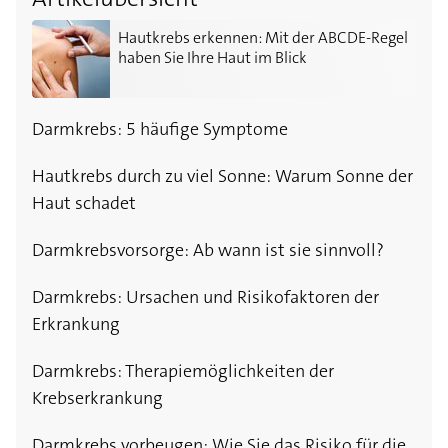
Hautkrebs erkennen: Mit der ABCDE-Regel haben Sie I
Hautkrebs erkennen: Mit der ABCDE-Regel
haben Sie Ihre Haut im Blick
Darmkrebs: 5 häufige Symptome
Hautkrebs durch zu viel Sonne: Warum Sonne der
Haut schadet
Darmkrebsvorsorge: Ab wann ist sie sinnvoll?
Darmkrebs: Ursachen und Risikofaktoren der
Erkrankung
Darmkrebs: Therapiemöglichkeiten der
Krebserkrankung
Darmkrebs vorbeugen: Wie Sie das Risiko für die