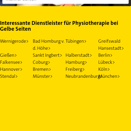
Interessante Dienstleister für Physiotherapie bei
Gelbe Seiten
Wernigerode>
Bad Homburg v.
Tübingen>
Greifswald
d. Höhe>
Hansestadt>
Gießen>
Sankt Ingbert>
Halberstadt>
Berlin>
Falkensee>
Coburg>
Hamburg>
Lübeck>
Hannover>
Bremen>
Freiberg>
Köln>
Stendal>
Münster>
Neubrandenburg>
München>