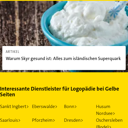
Warum Skyr gesund ist: Alles zum isländischen Superquark
ARTIKEL
Warum Skyr gesund ist: Alles zum isländischen Superquark
Interessante Dienstleister für Logopädie bei Gelbe
Seiten
Sankt Ingbert>
Eberswalde>
Bonn>
Husum
Nordsee>
Saarlouis>
Pforzheim>
Dresden>
Oschersleben
(Bode)>