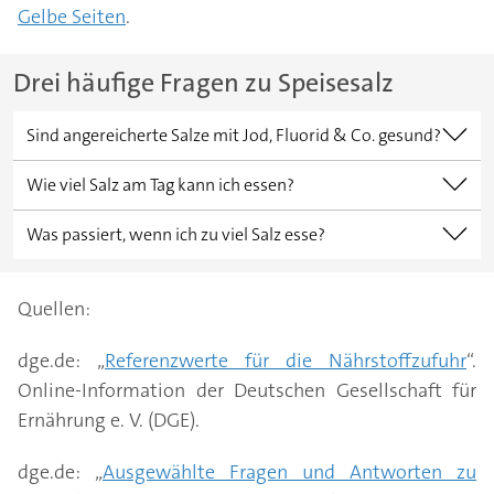
Gelbe Seiten
.
Drei häufige Fragen zu Speisesalz
Sind angereicherte Salze mit Jod, Fluorid & Co. gesund?
Alles Wissenswerte über angereicherte Salze finden
Wie viel Salz am Tag kann ich essen?
Sie in unserem Artikel „
Angereicherte Salze: Sind
Salz ist für den Körper die Hauptquelle für Natrium
Jodsalz und Co. gesund?
“.
Was passiert, wenn ich zu viel Salz esse?
und Chlorid. Die Deutsche Gesellschaft für
Salz sollte sparsam verwendet werden, da es mit
Ernährung e. V. (DGE) empfiehlt als
Bluthochdruck in Zusammenhang steht.
Quellen:
Orientierungswert für die Speisesalzzufuhr sechs
Bluthochdruck ist ein bedeutsamer Risikofaktor für
Gramm Speisesalz am Tag, das entspricht etwa
dge.de: „
Referenzwerte für die Nährstoffzufuhr
“.
Herz-Kreislauf-Erkrankungen wie Koronare
einem Teelöffel.
Online-Information der Deutschen Gesellschaft für
Herzkrankheit, Herzschwäche und Herzinfarkt.
Ernährung e. V. (DGE).
Insgesamt sind Herz-Kreislauf-Krankheiten mit
einem Anteil von knapp 40 Prozent die häufigste
dge.de: „
Ausgewählte Fragen und Antworten zu
Todesursache.