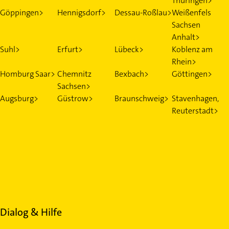
Thüringen>
Göppingen>
Hennigsdorf>
Dessau-Roßlau>
Weißenfels
Sachsen
Anhalt>
Suhl>
Erfurt>
Lübeck>
Koblenz am
Rhein>
Homburg Saar>
Chemnitz
Bexbach>
Göttingen>
Sachsen>
Augsburg>
Güstrow>
Braunschweig>
Stavenhagen,
Reuterstadt>
Dialog & Hilfe