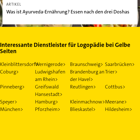
ARTIKEL
Was ist Ayurveda-Ernährung? Essen nach den drei Doshas
Interessante Dienstleister für Logopädie bei Gelbe
Seiten
Kleinblittersdorf>
Wernigerode>
Braunschweig>
Saarbrücken>
Coburg>
Ludwigshafen
Brandenburg an
Trier>
am Rhein>
der Havel>
Pinneberg>
Greifswald
Reutlingen>
Cottbus>
Hansestadt>
Speyer>
Hamburg>
Kleinmachnow>
Meerane>
München>
Pforzheim>
Blieskastel>
Hildesheim>