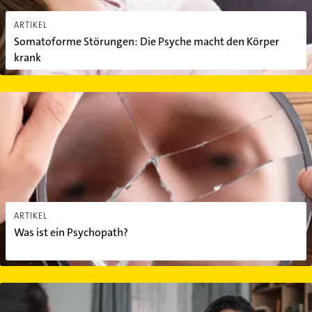
ARTIKEL
Somatoforme Störungen: Die Psyche macht den Körper
krank
Was ist ein Psychopath?
ARTIKEL
Was ist ein Psychopath?
Psychotherapieformen und ihre Techniken: Ein Leitfaden zur Aus