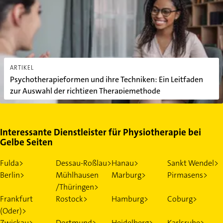
ARTIKEL
Psychotherapieformen und ihre Techniken: Ein Leitfaden
zur Auswahl der richtigen Therapiemethode
Interessante Dienstleister für Physiotherapie bei
Gelbe Seiten
Fulda>
Dessau-Roßlau>
Hanau>
Sankt Wendel>
Berlin>
Mühlhausen
Marburg>
Pirmasens>
/Thüringen>
Frankfurt
Rostock>
Hamburg>
Coburg>
(Oder)>
Zwickau>
Dortmund>
Heidelberg>
Karlsruhe>