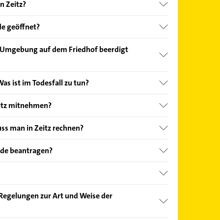
n Zeitz?
nd echter Kundenmeinungen und profitieren Sie
de geöffnet?
ebnisse können Sie sich einfach nach
en.
Öffnungszeiten
. Bitte beachten Sie, dass diese an
d Umgebung auf dem Friedhof beerdigt
önnen.
 und um Zeitz:
Was ist im Todesfall zu tun?
st sowohl in emotionaler als auch in
itz mitnehmen?
nberg)
ordernd. Wenn Sie eine Bestattung organisieren
ste dabei helfen.
igen Formalitäten behilflich sein. Dafür benötigt
ss man in Zeitz rechnen?
erg)
re sind für die Beerdigung selbst unerlässlich.
sbescheinigung: Vergewissern Sie sich, dass eine
z können stark variieren und sind von den
nde beantragen?
Zeitz Rasberg)
gestellt wurde. * Bestattungsdokumente: Sammeln
sselrolle im Bestattungsprozess ein, da ohne
 persönlichen Vorstellungen abhängig. Schnell
 wie zum Beispiel das Testament,
durchgeführt werden kann. Falls die
estattung aber die 10.000-Euro-Marke. Es sind
en Formalitäten die Angehörigen unterstützen.
erfreundschaft)
enen und Bestattungsvorsorgevereinbarungen. *
kann der Bestatter bei der Einreichung des
erfügbar, bei denen Erdbestattungen oft bei
eßlich von einem Arzt ausgestellt werden.
gt Ihnen, zu wählen,welche Form der Bestattung am
rab vorhanden ist, sind die Nachweise
attungen ab 2.500 Euro möglich sind. Nach oben
 oder der diensthabende Arzt im Krankenhaus. Ein
e Rolle bei der Organisation von
berg)
e Regelungen zur Art und Weise der
, sei es eine Beerdigung, Einäscherung,
etzt. Es ist ratsam, die eigenen Vorstellungen
ologe wird meist nur hinzugezogen, wenn die
eiern. Die vordringlichen Aufgaben eines
iante. * Bestattungsort wählen: Wählen Sie den
ut zu besprechen und eine erste Kostenschätzung
Fremdverschulden hindeutet. Dagegen dürfen die
 und Überführung des Verstorbenen vom
Unterstadt)
, Friedhof oder eine andere Stätte. * Trauerfeier:
okumente, in denen die beziehungsweise der