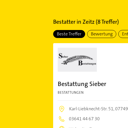
Bestatter
in
Zeitz
(
8
Treffer)
Beste Treffer
Bewertung
En
Bestattung Sieber
BESTATTUNGEN
Karl-Liebknecht-Str. 51,
07749
03641 44 67 30