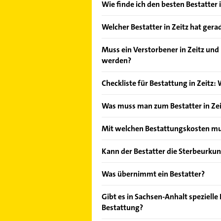
Wie finde ich den besten Bestatter i
Vergleichen Sie alle Anbieter anha
Welcher Bestatter in Zeitz hat gera
von den Empfehlungen. Die Sucherg
Bewertungen
sortiert anzeigen lass
Im Anbieter-Bereich finden Sie alle
Muss ein Verstorbener in Zeitz un
Sonn- und Feiertagen abweichen k
werden?
Insgesamt 8 liegen in der Region in
Checkliste für Bestattung in Zeitz: 
Die Koordination einer Bestattung i
Was muss man zum Bestatter in Ze
Friedhof Zangenberg (06711 Zange
organisatorischer Hinsicht herausf
müssen, könnte Ihnen diese Checkli
Der Bestatter kann bei den notwend
Mit welchen Bestattungskosten mu
Johannisfriedhof (06712 Zeitz Rasb
er oft verschiedene Dokumente. Ande
Vorbereitung der Bestattung
* Tode
Die Kosten für Bestattungen in Zeit
Kann der Bestatter die Sterbeurku
Sowjetischer Ehrenfriedhof (06712 
offizielle Todesbescheinigung aus
Die Sterbeurkunde nimmt eine Schlü
individuellen Umständen sowie den
Sie sämtliche relevante Dokumente,
dieses Dokument keine Beisetzung 
überschreiten die Preise für eine B
Der Bestatter kann bei verschieden
Was übernimmt ein Bestatter?
Stephansfriedhof (06712 Zeitz Völk
Versicherungspolicen des Verstorb
Sterbeurkunde noch nicht vorliegt, 
jedoch kostengünstigere Optionen v
Der Totenschein kann aber ausschli
Bestattungsart festlegen: Es oblie
Antrags helfen. Wenn bereits ein G
3.500 Euro beginnen und Urnenbest
Üblicherweise ist das der Hausarzt
Bestatter spielen eine entscheidend
Michaelisfriedhof (06712 Zeitz Ras
Gibt es in Sachsen-Anhalt speziell
besten zu Ihren Vorstellungen passt
mitzubringen.
hin sind praktisch keine Grenzen ges
auf Todesfälle spezialisierter Path
Beerdigungszeremonien und Trauerf
Bestattung?
Seebestattung oder eine andere Var
direkt mit einem Bestattungsinstit
Todesursache unklar ist oder auf 
Bestatters umfassen die Abholung
Friedhof Aue-Aylsdorf (06712 Aue 
Bestattungsort aus, z.B. Krematorium
Ebenfalls von Relevanz sind alle D
einzuholen.