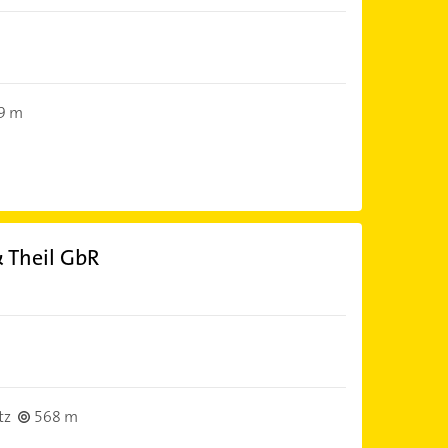
9 m
 Theil GbR
tz
568 m