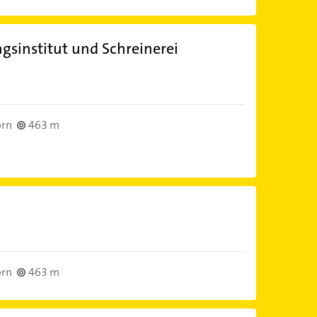
sinstitut und Schreinerei
orn
463 m
orn
463 m