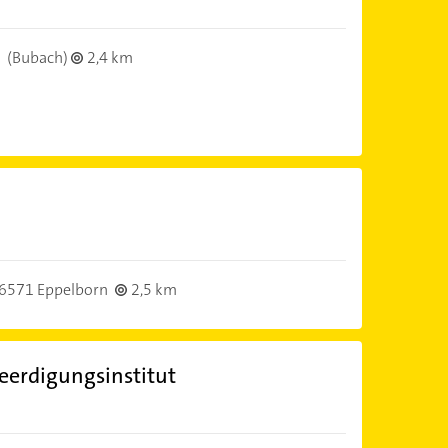
(Bubach)
2,4 km
6571 Eppelborn
2,5 km
eerdigungsinstitut