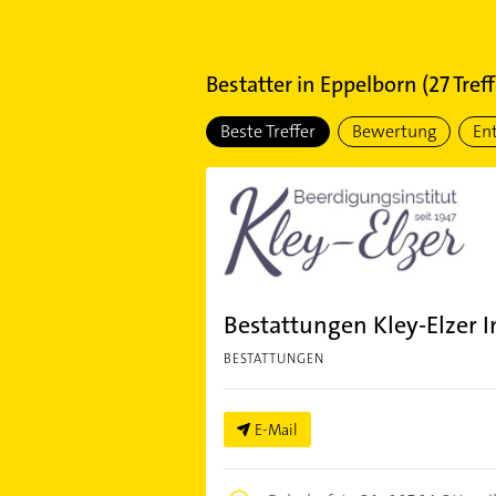
Bestatter
in
Eppelborn
(
27
Treff
Beste Treffer
Bewertung
En
Bestattungen Kley-Elzer I
BESTATTUNGEN
E-Mail