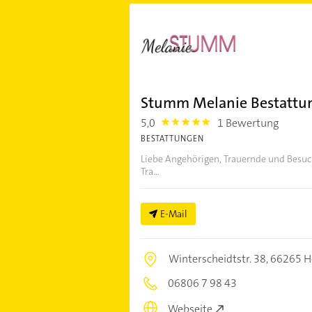
Stumm Melanie Bestattu
5,0
1 Bewertung
5.0
BESTATTUNGEN
Liebe Angehörigen, Trauernde und Besuche
Tra...
E-Mail
Winterscheidtstr. 38,
66265 H
06806 7 98 43
Webseite