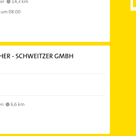
er
14,3 km
 um 08:00
HER - SCHWEITZER GMBH
en
6,6 km