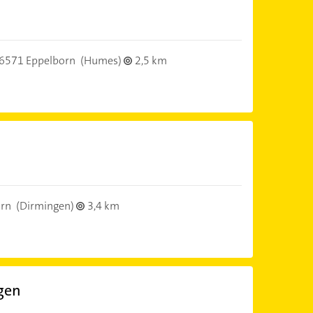
6571 Eppelborn
(Humes)
2,5 km
orn
(Dirmingen)
3,4 km
gen