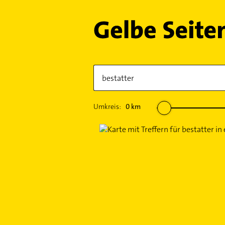
Umkreis:
0
km