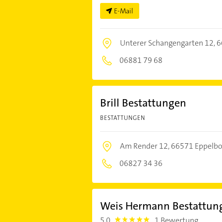
E-Mail
Unterer Schangengarten 12,
6
06881 79 68
Brill Bestattungen
BESTATTUNGEN
Am Render 12,
66571 Eppelb
06827 34 36
Weis Hermann Bestattun
5,0
1 Bewertung
5.0