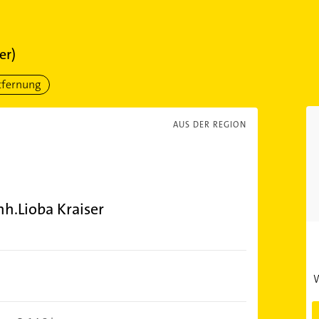
er)
tfernung
AUS DER REGION
nh.Lioba Kraiser
W