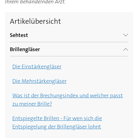
Ihrem behandelnden Arzt.
Artikelübersicht
Sehtest
Brillengläser
Sehtest beim Optiker oder Augenarzt?
Die Einstärkengläser
Diese Werte stehen auf dem Brillenpass
Die Mehrstärkengläser
Was ist der Brechungsindex und welcher passt
zu meiner Brille?
Entspiegelte Brillen - Für wen sich die
Entspiegelung der Brillengläser lohnt