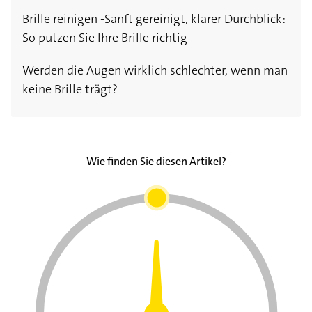
verschiedenen Brillenarten
Brille reinigen -Sanft gereinigt, klarer Durchblick:
Sportbrillen mit Sehstärke: Darauf sollten Sie
So putzen Sie Ihre Brille richtig
achten
Werden die Augen wirklich schlechter, wenn man
Babybrille: Darauf sollten Sie bei der Brille für
keine Brille trägt?
das Baby achten
Wie finden Sie diesen Artikel?