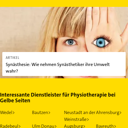
Synästhesie: Wie nehmen Synästhetiker ihre Umwelt wahr?
ARTIKEL
Synästhesie: Wie nehmen Synästhetiker ihre Umwelt
wahr?
Interessante Dienstleister für Physiotherapie bei
Gelbe Seiten
Wedel>
Bautzen>
Neustadt an der
Ahrensburg>
Weinstraße>
Radebeul>
Ulm Donau>
Augsburg>
Bayreuth>