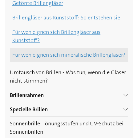
Getönte Brillengläser
Brillengläser aus Kunststoff: So entstehen sie
Für wen eignen sich Brillengläser aus
Kunststoff?
Für wen eignen sich mineralische Brillengläser?
Umtausch von Brillen - Was tun, wenn die Gläser
nicht stimmen?
Brillenrahmen
Spezielle Brillen
Der Brillenrahmen: Darum ist der richtige Sitz
auf der Nase so wichtig
Sonnenbrille: Tönungsstufen und UV-Schutz bei
Arbeitsplatzbrille: Alles über Vorteile und
Sonnenbrillen
Kostenübernahme
Den passenden Rahmen finden - die