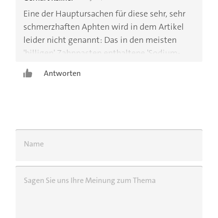
Eine der Hauptursachen für diese sehr, sehr
schmerzhaften Aphten wird in dem Artikel
leider nicht genannt: Das in den meisten
'billigen' Zahnpasten enthaltene 'Sodium-
Laurent-Sulfat', auch "Natriumlaurylsulfat"
Antworten
oder 'SLS', eine umstrittene Natrium-Seife
bzw. ein anionisches Tensid, welche für die
Schaumbildung der Zahnpasta
verantwortlich ist, steht durch ihre
schleimhautreizende Wirkung im Verdacht,
Name
solche Aphten auszulösen. Seit ich nur noch
SLS-freie Zahnpasten nutze (z.B. meridol,
elemex), hatte ich keine Aphten mehr!
Sagen Sie uns Ihre Meinung zum Thema