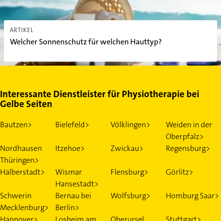
ARTIKEL
Welcher Sonnenschutz für welchen Hauttyp?
Interessante Dienstleister für Physiotherapie bei
Gelbe Seiten
Bautzen>
Bielefeld>
Völklingen>
Weiden in der
Oberpfalz>
Nordhausen
Itzehoe>
Zwickau>
Regensburg>
Thüringen>
Halberstadt>
Wismar
Flensburg>
Görlitz>
Hansestadt>
Schwerin
Bernau bei
Wolfsburg>
Homburg Saar>
Mecklenburg>
Berlin>
Hannover>
Losheim am
Oberursel
Stuttgart>