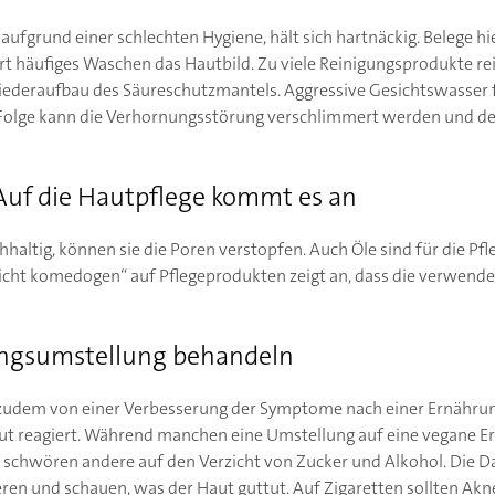
ufgrund einer schlechten Hygiene, hält sich hartnäckig. Belege hier
rt häufiges Waschen das Hautbild. Zu viele Reinigungsprodukte rei
ederaufbau des Säureschutzmantels. Aggressive Gesichtswasser f
 Folge kann die Verhornungsstörung verschlimmert werden und der
Auf die Hautpflege kommt es an
hhaltig, können sie die Poren verstopfen. Auch Öle sind für die Pf
icht komedogen“ auf Pflegeprodukten zeigt an, dass die verwendet
ngsumstellung behandeln
 zudem von einer Verbesserung der Symptome nach einer Ernährung
aut reagiert. Während manchen eine Umstellung auf eine vegane E
t, schwören andere auf den Verzicht von Zucker und Alkohol. Die Da
ieren und schauen, was der Haut guttut. Auf Zigaretten sollten Ak