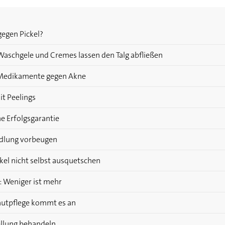
gegen Pickel?
Waschgele und Cremes lassen den Talg abfließen
Medikamente gegen Akne
t Peelings
ne Erfolgsgarantie
ndlung vorbeugen
kel nicht selbst ausquetschen
: Weniger ist mehr
autpflege kommt es an
llung behandeln