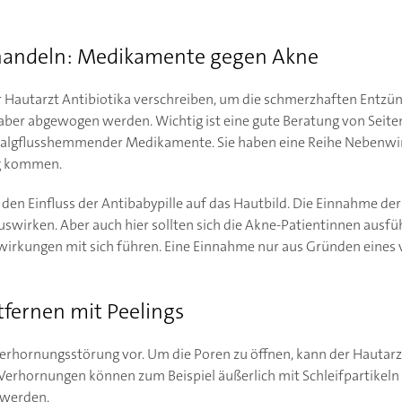
handeln: Medikamente gegen Akne
 Hautarzt Antibiotika verschreiben, um die schmerzhaften Entzü
aber abgewogen werden. Wichtig ist eine gute Beratung von Seit
e talgflusshemmender Medikamente. Sie haben eine Reihe Nebenwir
ng kommen.
den Einfluss der Antibabypille auf das Hautbild. Die Einnahme de
swirken. Aber auch hier sollten sich die Akne-Patientinnen ausfü
wirkungen mit sich führen. Eine Einnahme nur aus Gründen eines 
fernen mit Peelings
Verhornungsstörung vor. Um die Poren zu öffnen, kann der Hautar
rhornungen können zum Beispiel äußerlich mit Schleifpartikeln 
 werden.