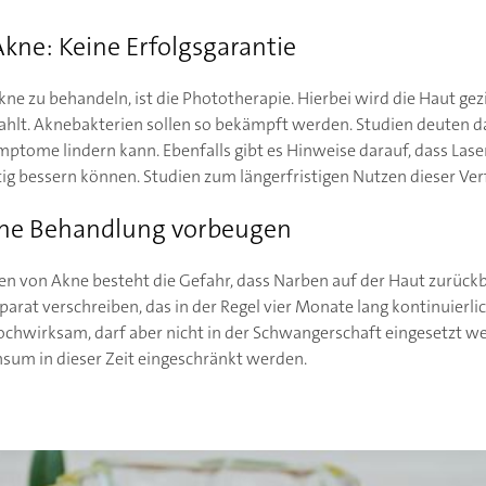
Akne: Keine Erfolgsgarantie
kne zu behandeln, ist die Phototherapie. Hierbei wird die Haut gezi
rahlt. Aknebakterien sollen so bekämpft werden. Studien deuten da
ptome lindern kann. Ebenfalls gibt es Hinweise darauf, dass Laser
tig bessern können. Studien zum längerfristigen Nutzen dieser Ve
kne Behandlung vorbeugen
en von Akne besteht die Gefahr, dass Narben auf der Haut zurück
parat verschreiben, das in der Regel vier Monate lang kontinuie
hochwirksam, darf aber nicht in der Schwangerschaft eingesetzt 
sum in dieser Zeit eingeschränkt werden.
wendung für Haut, Haar und Körper