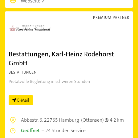
Webseite
PREMIUM PARTNER
Bestattungen, Karl-Heinz Rodehorst
GmbH
BESTATTUNGEN
Pietätvolle Begleitung in schweren Stunden
E-Mail
Abbestr. 6,
22765 Hamburg
(Ottensen)
4,2 km
Geöffnet
–
24 Stunden Service