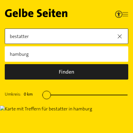
Finden
Umkreis:
0
km