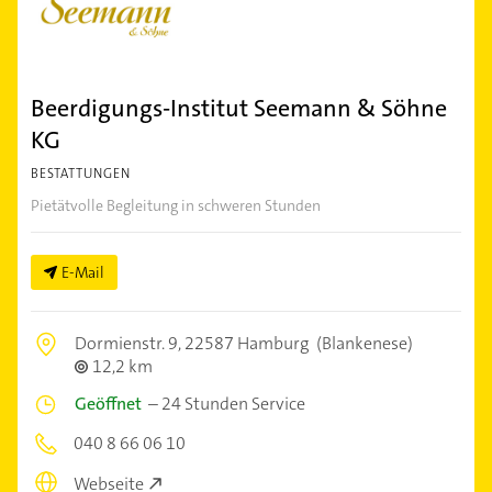
Beerdigungs-Institut Seemann & Söhne
KG
BESTATTUNGEN
Pietätvolle Begleitung in schweren Stunden
E-Mail
Dormienstr. 9,
22587 Hamburg
(Blankenese)
12,2 km
Geöffnet
–
24 Stunden Service
040 8 66 06 10
Webseite