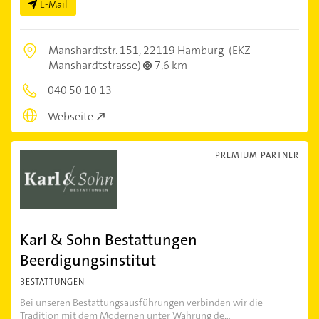
E-Mail
Manshardtstr. 151,
22119 Hamburg
(EKZ
Manshardtstrasse)
7,6 km
040 50 10 13
Webseite
PREMIUM PARTNER
Karl & Sohn Bestattungen
Beerdigungsinstitut
BESTATTUNGEN
Bei unseren Bestattungsausführungen verbinden wir die
Tradition mit dem Modernen unter Wahrung de...