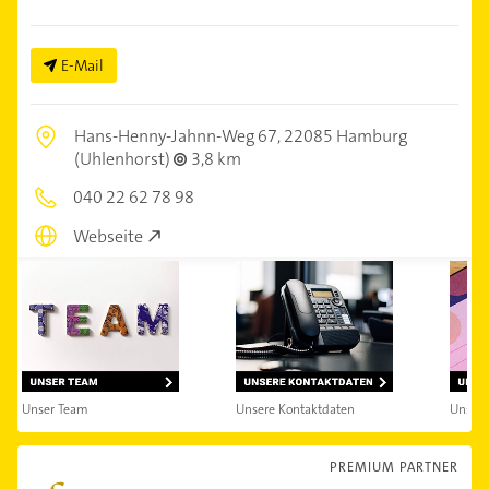
E-Mail
Hans-Henny-Jahnn-Weg 67,
22085 Hamburg
(Uhlenhorst)
3,8 km
040 22 62 78 98
Webseite
Unser Team
Unsere Kontaktdaten
Unsere
PREMIUM PARTNER