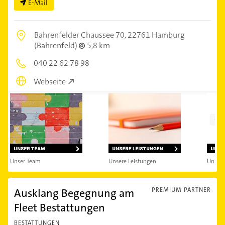
E-Mail
Bahrenfelder Chaussee 70,
22761 Hamburg
(Bahrenfeld)
5,8 km
040 22 62 78 98
Webseite
Unser Team
Unsere Leistungen
Unsere
Ausklang Begegnung am
PREMIUM PARTNER
Fleet Bestattungen
BESTATTUNGEN