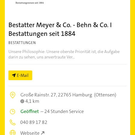
Bestatter Meyer & Co. - Behn & Co. I
Bestattungen seit 1884
BESTATTUNGEN
Unsere Philosophie: Unsere oberste Priorität ist, die Aufgabe
darin zu sehen, uns anvertraute Ver...
E-Mail
Große Rainstr. 27,
22765 Hamburg
(Ottensen)
4,1 km
Geöffnet
–
24 Stunden Service
040 89 17 82
Webseite