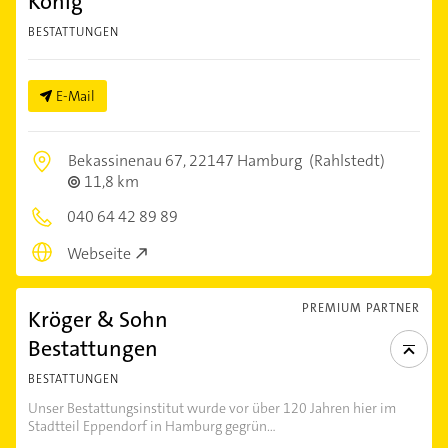
König
BESTATTUNGEN
E-Mail
Bekassinenau 67,
22147 Hamburg
(Rahlstedt)
11,8 km
040 64 42 89 89
Webseite
PREMIUM PARTNER
Kröger & Sohn
Bestattungen
BESTATTUNGEN
Unser Bestattungsinstitut wurde vor über 120 Jahren hier im
Stadtteil Eppendorf in Hamburg gegrün...