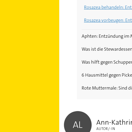
Akne am Rücken: Was hi
Herpes genitalis: Urs
Rosazea behandeln: Ent
Pickel am Po: Ursache 
Hausmittel gegen Herpes
Rosazea vorbeugen: Ent
Hautprobleme durch Str
Melisse hilft gegen He
Aphten: Entzündung im 
Gürtelrose: Herpes zos
Was ist die Stewardesse
Was hilft gegen Schuppe
6 Hausmittel gegen Pickel
Rote Muttermale: Sind di
Ann-Kathrin Landzettel
Ann-Kathrin
AL
AUTOR/-IN