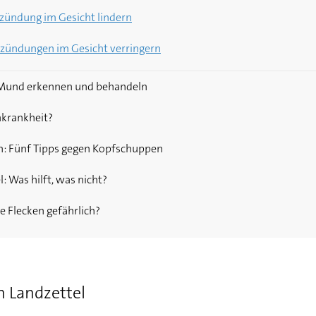
lft gegen "Bacne"?
achen, Symptome und Behandlung
zündung im Gesicht lindern
und Behandlung
: Vier Tipps
zündungen im Gesicht verringern
ess: Stresspickel vermeiden
rpes und andere Beschwerden
Mund erkennen und behandeln
ter behandeln
nkrankheit?
n: Fünf Tipps gegen Kopfschuppen
: Was hilft, was nicht?
e Flecken gefährlich?
 Landzettel