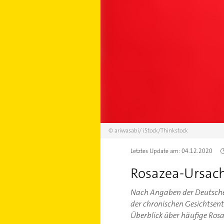
©
ariwasabi/
iStock/Thinkstock
Letztes Update am:
04.12.2020
Rosazea-Ursach
Nach Angaben der Deutschen 
der chronischen Gesichtsen
Überblick über häufige Rosa