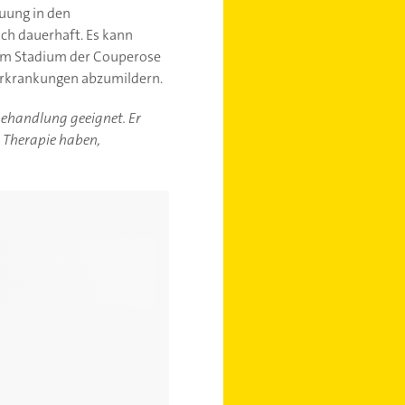
auung in den
ich dauerhaft. Es kann
s im Stadium der Couperose
Erkrankungen abzumildern.
-behandlung geeignet. Er
r Therapie haben,