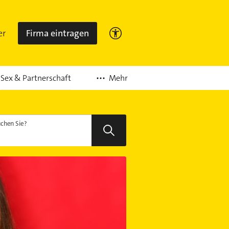
er
Firma eintragen
Mehr
Sex & Partnerschaft
chen Sie?