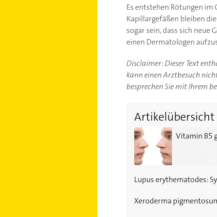
Es entstehen Rötungen im G
Kapillargefäßen bleiben die
sogar sein, dass sich neue
einen Dermatologen aufzus
Disclaimer: Dieser Text ent
kann einen Arztbesuch nicht 
besprechen Sie mit Ihrem b
Artikelübersicht
Vitamin B5 gegen Akne un
Vitamin B5 g
Lupus erythematodes: S
Xeroderma pigmentosum: