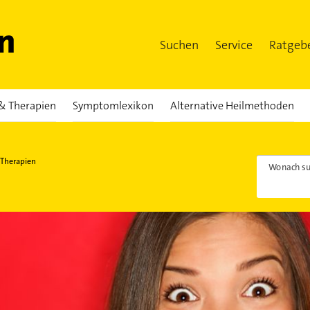
Suchen
Service
Ratgeb
& Therapien
Symptomlexikon
Alternative Heilmethoden
 Therapien
Wonach su