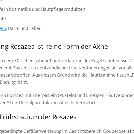
fe in Kosmetika und Hautpflegeprodukten
nte
gen
, Darm und Leber
g Rosazea ist keine Form der Akne
ch dem 30. Lebensjahr auf und verläuft in der Regel schubweise. Da
en mit Phasen stark entzündlicher Hautveränderungen ab. Vor al
sazea betroffen. Aus diesem Grund wird die Hautkrankheit auch „F
zündung nicht.
nn Rosazea mit Eiterpickeln (Pusteln) und knotigen Hautveränderu
er Akne. Die Talgproduktion ist nicht vermehrt.
 Frühstadium der Rosazea
agebedingte Gefäßerweiterung im Gesichtsbereich. Couperose ist 