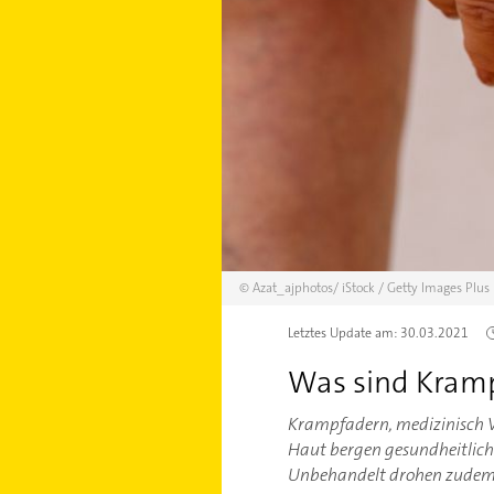
©
Azat_ajphotos/
iStock / Getty Images Plus
Letztes Update am:
30.03.2021
Was sind Kram
Krampfadern, medizinisch Va
Haut bergen gesundheitliche
Unbehandelt drohen zudem