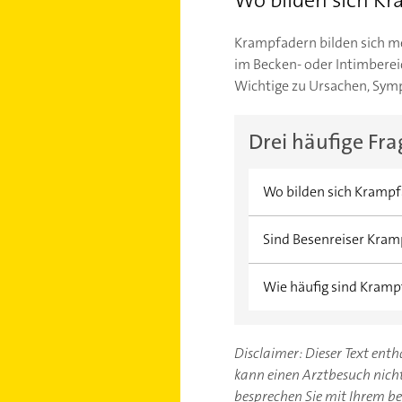
Krampfadern bilden sich m
im Becken- oder Intimberei
Wichtige zu Ursachen, Sym
Drei häufige Fr
Wo bilden sich Krampf
Am häufigsten bilden 
Sind Besenreiser Kra
entstehen, wenn sich d
Venenwände dauerhaft
Ja, Besenreiser gehör
Wie häufig sind Kram
Krampfadern genannt. B
Haut. Besenreiser ent
Schätzungen zufolge 
entstehen, etwa im Ge
Häufigkeit nimmt mit d
Disclaimer: Dieser Text ent
Venenklappen nachläss
kann einen Arztbesuch nicht 
besprechen Sie mit Ihrem b