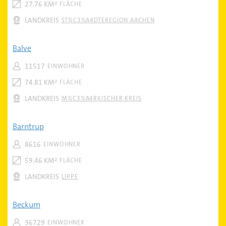
27.76 KM²
FLÄCHE
LANDKREIS
ST%C3%A4DTEREGION AACHEN
Balve
11517
EINWOHNER
74.81 KM²
FLÄCHE
LANDKREIS
M%C3%A4RKISCHER KREIS
Barntrup
8616
EINWOHNER
59.46 KM²
FLÄCHE
LANDKREIS
LIPPE
Beckum
36729
EINWOHNER