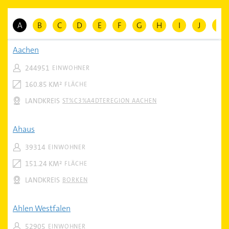
A
B
C
D
E
F
G
H
I
J
K
Aachen
244951
EINWOHNER
160.85 KM²
FLÄCHE
LANDKREIS
ST%C3%A4DTEREGION AACHEN
Ahaus
39314
EINWOHNER
151.24 KM²
FLÄCHE
LANDKREIS
BORKEN
Ahlen Westfalen
52905
EINWOHNER