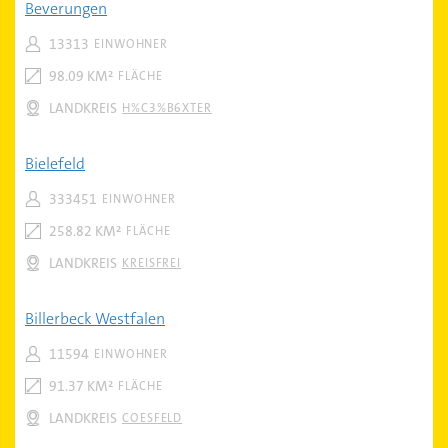
Beverungen
13313
EINWOHNER
98.09 KM²
FLÄCHE
LANDKREIS
H%C3%B6XTER
Bielefeld
333451
EINWOHNER
258.82 KM²
FLÄCHE
LANDKREIS
KREISFREI
Billerbeck Westfalen
11594
EINWOHNER
91.37 KM²
FLÄCHE
LANDKREIS
COESFELD