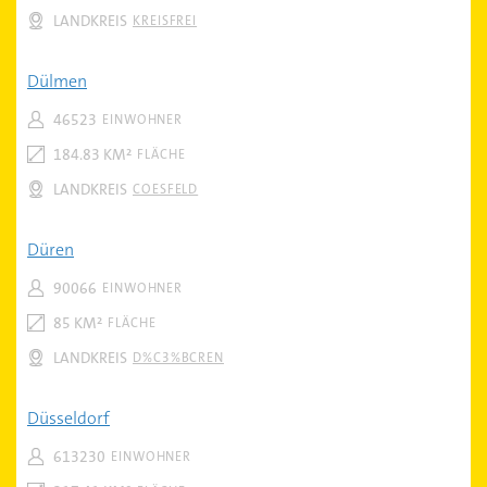
LANDKREIS
KREISFREI
Dülmen
46523
EINWOHNER
184.83 KM²
FLÄCHE
LANDKREIS
COESFELD
Düren
90066
EINWOHNER
85 KM²
FLÄCHE
LANDKREIS
D%C3%BCREN
Düsseldorf
613230
EINWOHNER