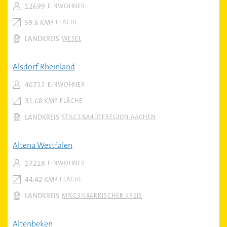
12699
EINWOHNER
59.6 KM²
FLÄCHE
LANDKREIS
WESEL
Alsdorf Rheinland
46712
EINWOHNER
31.68 KM²
FLÄCHE
LANDKREIS
ST%C3%A4DTEREGION AACHEN
Altena Westfalen
17218
EINWOHNER
44.42 KM²
FLÄCHE
LANDKREIS
M%C3%A4RKISCHER KREIS
Altenbeken