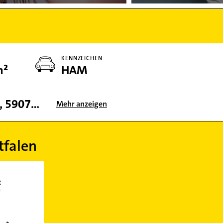
KENNZEICHEN
m²
HAM
59065, 59069, 59077, 59067, 59075, 59063, 59073, 59071, 59001
Mehr anzeigen
tfalen
R
0