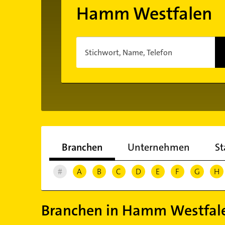
Hamm Westfalen
Stichwort, Name, Telefon
Branchen
Unternehmen
St
#
A
B
C
D
E
F
G
H
Branchen in Hamm Westfal