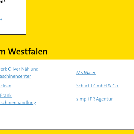
km²
m Westfalen
rk Oliver Näh und
MS Maier
aschinencenter
-clean
Schlicht GmbH & Co.
 Frank
simpli PR Agentur
schinenhandlung