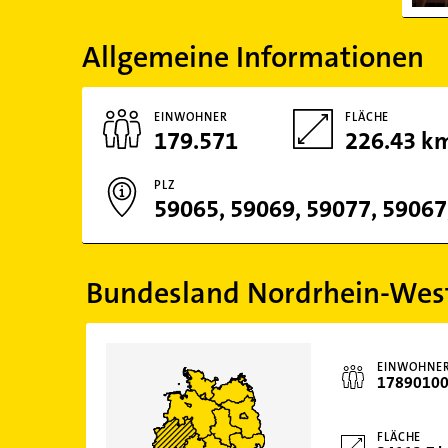
Allgemeine Informationen
EINWOHNER
FLÄCHE
179.571
226.43 k
PLZ
Bundesland Nordrhein-Wes
EINWOHNE
1789010
FLÄCHE