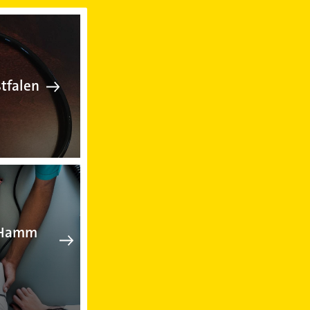
alen
zt in Hamm Westfalen
tfalen
en
ankenpflege in Hamm Westfalen
n Hamm