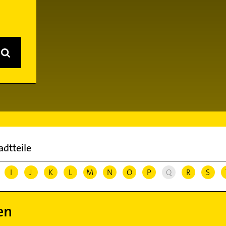
adtteile
I
J
K
L
M
N
O
P
Q
R
S
en