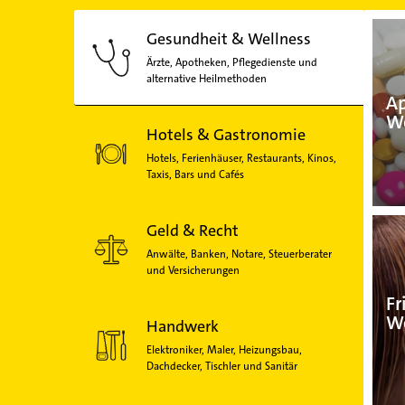
Gesundheit & Wellness
Ärzte, Apotheken, Pflegedienste und
alternative Heilmethoden
A
We
Hotels & Gastronomie
Hotels, Ferienhäuser, Restaurants, Kinos,
Taxis, Bars und Cafés
Geld & Recht
Anwälte, Banken, Notare, Steuerberater
und Versicherungen
Fr
We
Handwerk
Elektroniker, Maler, Heizungsbau,
Dachdecker, Tischler und Sanitär