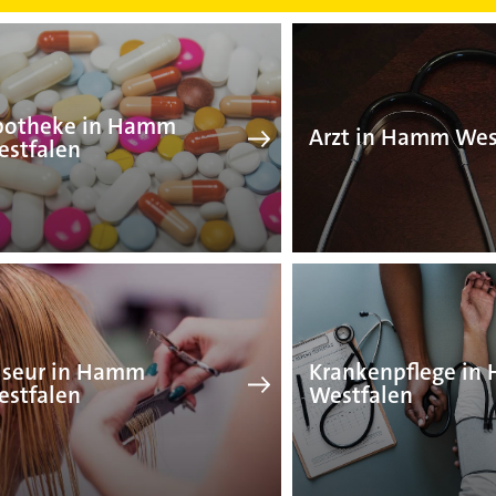
Apotheke in Hamm Westf
Ar
potheke in Hamm
Arzt in Hamm Wes
stfalen
Friseur in Hamm Westfal
Kr
iseur in Hamm
Krankenpflege i
stfalen
Westfalen