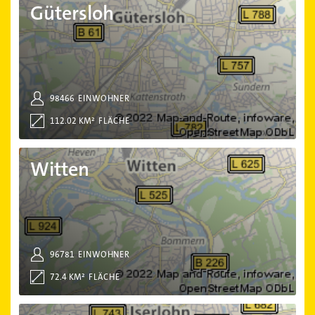
Gütersloh
98466
EINWOHNER
112.02 KM²
FLÄCHE
Witten
Witten
96781
EINWOHNER
72.4 KM²
FLÄCHE
Iserlohn