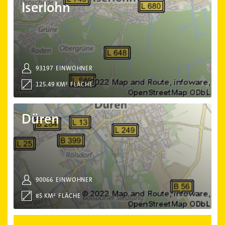
Iserlohn
93197
EINWOHNER
125.49 KM²
FLÄCHE
Düren
Düren
90066
EINWOHNER
85 KM²
FLÄCHE
Nordrhein-Westfalen 396 Orte