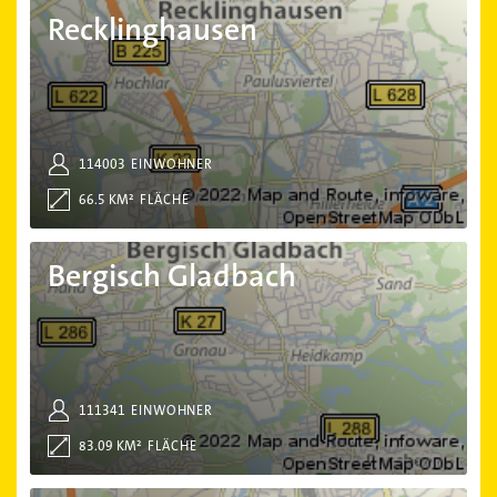
Recklinghausen
Recklinghausen
114003
EINWOHNER
66.5 KM²
FLÄCHE
Bergisch Gladbach
Bergisch Gladbach
111341
EINWOHNER
83.09 KM²
FLÄCHE
Moers