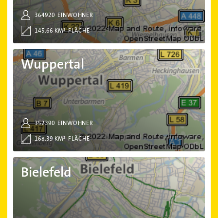
364920
EINWOHNER
145.66 KM²
FLÄCHE
Wuppertal
Wuppertal
352390
EINWOHNER
168.39 KM²
FLÄCHE
Bielefeld
Bielefeld