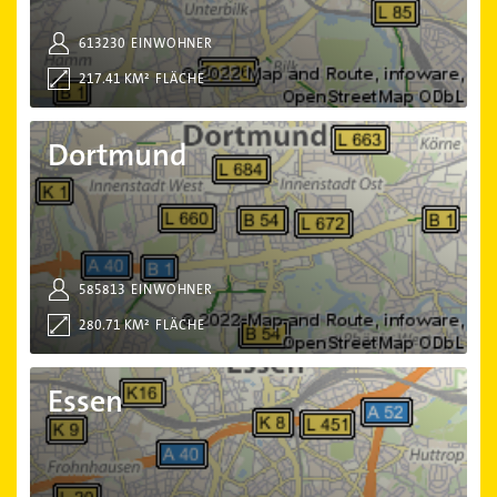
613230
EINWOHNER
217.41 KM²
FLÄCHE
Dortmund
Dortmund
585813
EINWOHNER
280.71 KM²
FLÄCHE
Essen
Essen