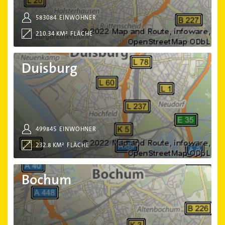
583084
EINWOHNER
210.34 KM²
FLÄCHE
Duisburg
Duisburg
499845
EINWOHNER
232.8 KM²
FLÄCHE
Bochum
Bochum