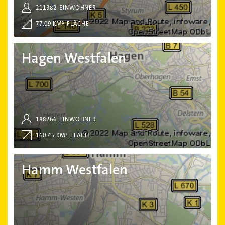
211382
EINWOHNER
77.09 KM²
FLÄCHE
Hagen Westfalen
Hagen Westfalen
188266
EINWOHNER
160.45 KM²
FLÄCHE
Hamm Westfalen
Hamm Westfalen