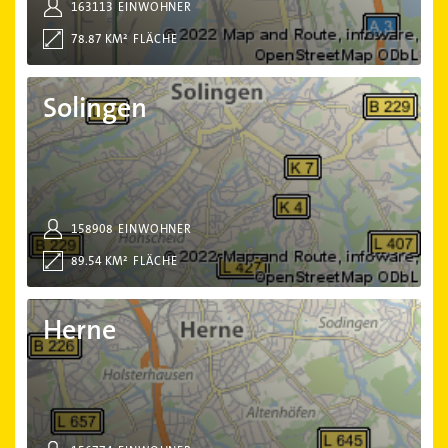
163113
EINWOHNER
78.87 KM²
FLÄCHE
Solingen
Solingen
158908
EINWOHNER
89.54 KM²
FLÄCHE
Herne
Herne