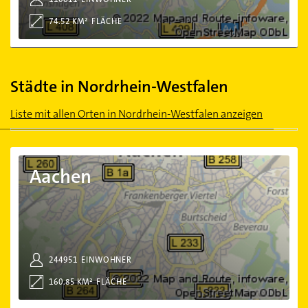
74.52 KM²
FLÄCHE
Städte in Nordrhein-Westfalen
Liste mit allen Orten in Nordrhein-Westfalen anzeigen
Aachen
Aachen
244951
EINWOHNER
160.85 KM²
FLÄCHE