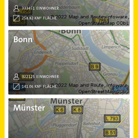
333451
EINWOHNER
258.82 KM²
FLÄCHE
Bonn
Bonn
322125
EINWOHNER
141.06 KM²
FLÄCHE
Münster
Münster