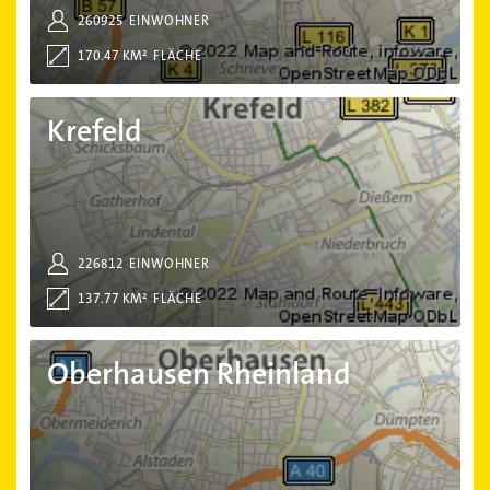
260925
EINWOHNER
170.47 KM²
FLÄCHE
Krefeld
Krefeld
226812
EINWOHNER
137.77 KM²
FLÄCHE
Oberhausen Rheinland
Oberhausen Rheinland