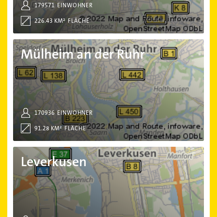
179571
EINWOHNER
226.43 KM²
FLÄCHE
Mülheim an der Ruhr
Mülheim an der Ruhr
170936
EINWOHNER
91.28 KM²
FLÄCHE
Leverkusen
Leverkusen