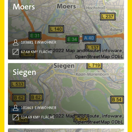
Moers
103881
EINWOHNER
67.68 KM²
FLÄCHE
Siegen
Siegen
101863
EINWOHNER
114.69 KM²
FLÄCHE
Gütersloh