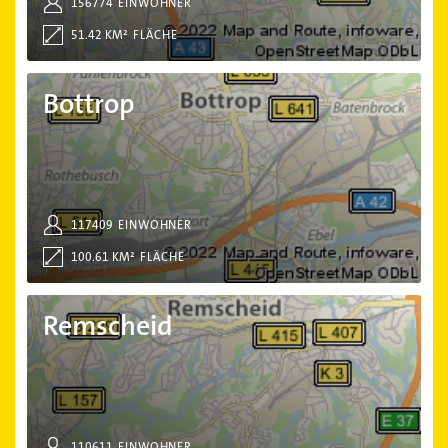
156774
EINWOHNER
51.42 KM²
FLÄCHE
Bottrop
Bottrop
117409
EINWOHNER
100.61 KM²
FLÄCHE
Remscheid
Remscheid
110611
EINWOHNER