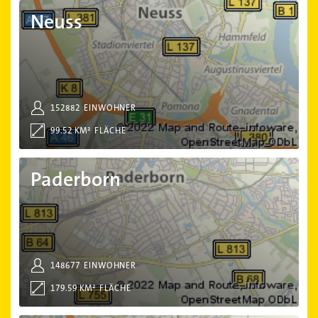
Neuss
Neuss
152882
EINWOHNER
99.52 KM²
FLÄCHE
Paderborn
Paderborn
148677
EINWOHNER
179.59 KM²
FLÄCHE