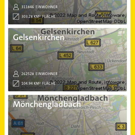
311846
EINWOHNER
303.28 KM²
FLÄCHE
Gelsenkirchen
Gelsenkirchen
262528
EINWOHNER
104.94 KM²
FLÄCHE
Mönchengladbach
Mönchengladbach