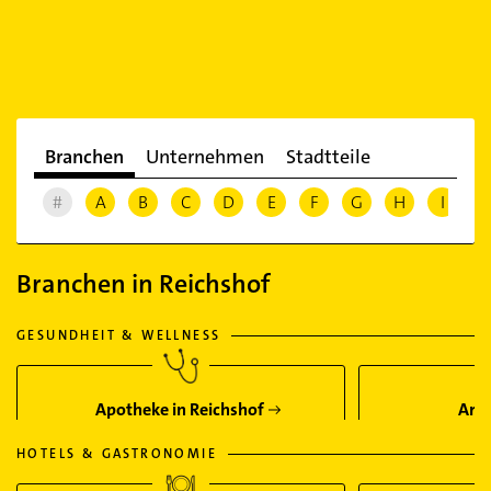
Branchen
Unternehmen
Stadtteile
#
A
B
C
D
E
F
G
H
I
J
Branchen in Reichshof
GESUNDHEIT & WELLNESS
Apotheke in Reichshof
Arzt
HOTELS & GASTRONOMIE