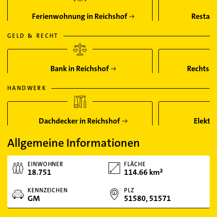
Ferienwohnung in Reichshof
Restaur
GELD & RECHT
Bank in Reichshof
Rechtsan
HANDWERK
Dachdecker in Reichshof
Elektri
Allgemeine Informationen
EINWOHNER
FLÄCHE
18.751
114.66 km²
KENNZEICHEN
PLZ
GM
51580, 51571