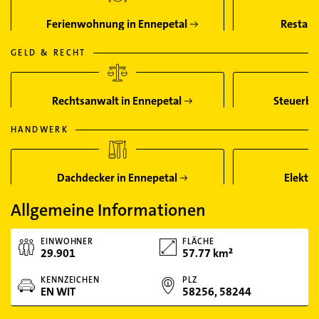
Ferienwohnung in Ennepetal
Restaur
GELD & RECHT
Rechtsanwalt in Ennepetal
Steuerber
HANDWERK
Dachdecker in Ennepetal
Elektri
Allgemeine Informationen
EINWOHNER
FLÄCHE
29.901
57.77 km²
KENNZEICHEN
PLZ
EN WIT
58256, 58244