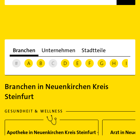
Branchen
Unternehmen
Stadtteile
#
A
B
C
D
E
F
G
H
I
J
Branchen in Neuenkirchen Kreis
Steinfurt
GESUNDHEIT & WELLNESS
Apotheke in Neuenkirchen Kreis Steinfurt
Arzt in Neuen