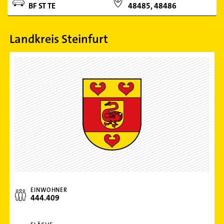
BF ST TE
48485, 48486
Landkreis Steinfurt
EINWOHNER
444.409