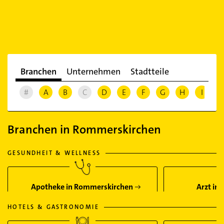
Branchen
Unternehmen
Stadtteile
#
A
B
C
D
E
F
G
H
I
J
Branchen in Rommerskirchen
GESUNDHEIT & WELLNESS
Apotheke in Rommerskirchen
Arzt in
HOTELS & GASTRONOMIE