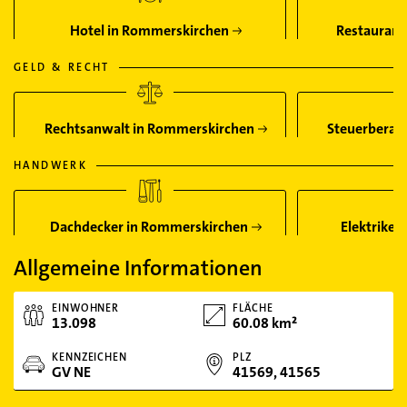
Hotel in Rommerskirchen
Restaurant
GELD & RECHT
Rechtsanwalt in Rommerskirchen
Steuerberat
HANDWERK
Dachdecker in Rommerskirchen
Elektriker
Allgemeine Informationen
EINWOHNER
FLÄCHE
13.098
60.08 km²
KENNZEICHEN
PLZ
GV NE
41569, 41565