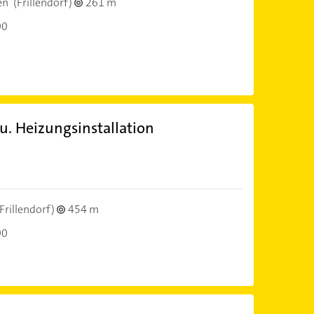
en
(Frillendorf)
261 m
00
. Heizungsinstallation
Frillendorf)
454 m
00