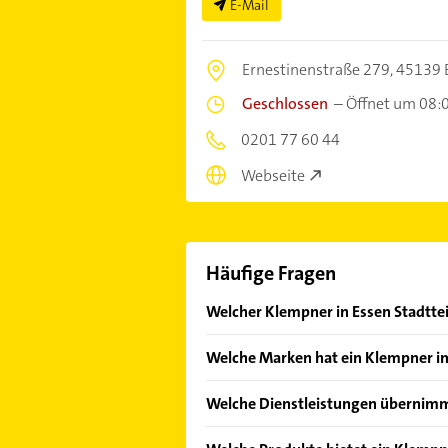
E-Mail
Ernestinenstraße 279,
45139 
Geschlossen
–
Öffnet um 08:
0201 77 60 44
Webseite
Häufige Fragen
Welcher Klempner in Essen Stadtteil
Im Anbieter-Bereich finden Sie alle
Welche Marken hat ein Klempner i
Sonn- und Feiertagen abweichen k
Der Klempner verkauft Marken wie Al
Welche Dienstleistungen übernimm
Folgende Leistungen werden angebo