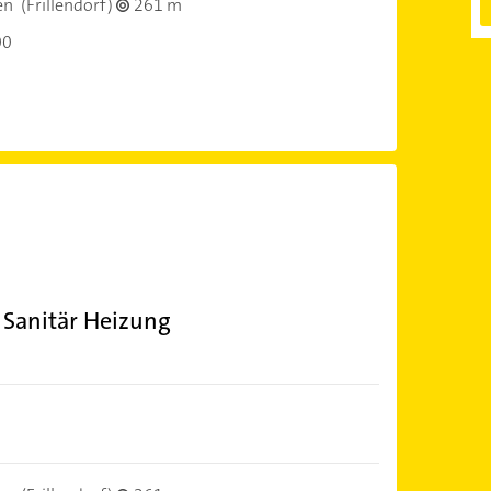
en
(Frillendorf)
261 m
00
Sanitär Heizung