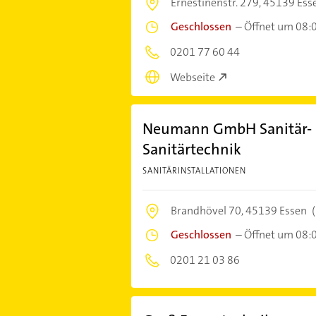
Ernestinenstr. 279,
45139 Ess
Geschlossen
–
Öffnet um 08:
0201 77 60 44
Webseite
Neumann GmbH Sanitär- u
Sanitärtechnik
SANITÄRINSTALLATIONEN
Brandhövel 70,
45139 Essen
(
Geschlossen
–
Öffnet um 08:
0201 21 03 86