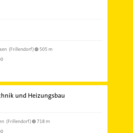
sen
(Frillendorf)
505 m
00
echnik und Heizungsbau
en
(Frillendorf)
718 m
00