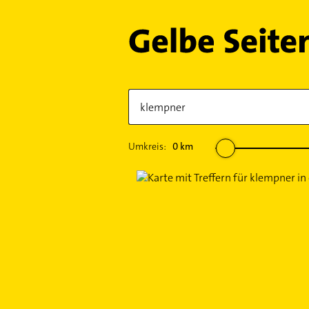
Umkreis:
0
km