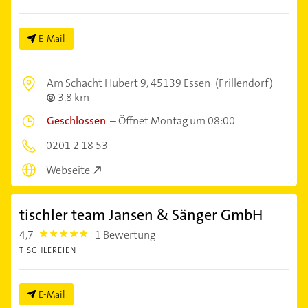
E-Mail
Am Schacht Hubert 9,
45139 Essen
(Frillendorf)
3,8 km
Geschlossen
–
Öffnet Montag um 08:00
0201 2 18 53
Webseite
tischler team Jansen & Sänger GmbH
4,7
1 Bewertung
4.7000003
TISCHLEREIEN
E-Mail