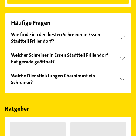
Häufige Fragen
Wie finde ich den besten Schreiner in Essen
Stadtteil Frillendorf?
Vergleichen Sie alle Anbieter anhand echter
Welcher Schreiner in Essen Stadtteil Frillendorf
Kundenmeinungen und profitieren Sie von den
hat gerade geöffnet?
Empfehlungen. Die Suchergebnisse können Sie sich
einfach nach
Bewertungen
sortiert anzeigen lassen.
Im Anbieter-Bereich finden Sie alle
Öffnungszeiten
.
Welche Dienstleistungen übernimmt ein
Bitte beachten Sie, dass diese an Sonn- und
Schreiner?
Feiertagen abweichen können.
Folgende Leistungen werden angeboten:
Innenausbau und Schreinereien.
Ratgeber