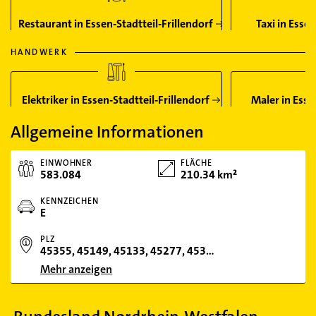
Restaurant in Essen-Stadtteil-Frillendorf
Taxi in Essen
HANDWERK
Elektriker in Essen-Stadtteil-Frillendorf
Maler in Esse
Allgemeine Informationen
EINWOHNER
FLÄCHE
583.084
210.34 km²
KENNZEICHEN
E
PLZ
45355, 45149, 45133, 45277, 45309, 45327, 45329, 45127, 45131, 45239, 45279, 45276, 45141, 45257, 45139, 45128, 45357, 45143, 45136, 45307, 45356, 45259, 45145, 45138, 45130, 45147, 45359, 45326, 45134, 45144, 45289, 45219, 45001
Mehr anzeigen