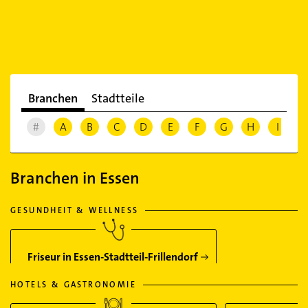
Branchen
Stadtteile
#
A
B
C
D
E
F
G
H
I
J
Branchen in Essen
GESUNDHEIT & WELLNESS
Friseur in Essen-Stadtteil-Frillendorf
HOTELS & GASTRONOMIE