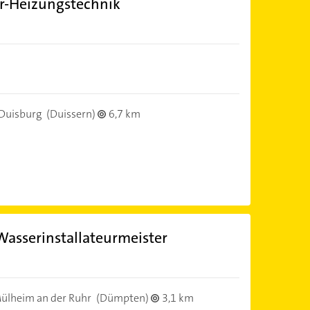
r-Heizungstechnik
Duisburg
(Duissern)
6,7 km
Wasserinstallateurmeister
ülheim an der Ruhr
(Dümpten)
3,1 km