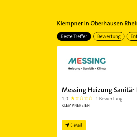
Klempner
in
Oberhausen Rhei
Beste Treffer
Bewertung
En
Messing Heizung Sanitär K
1,0
1 Bewertung
1.0
KLEMPNEREIEN
E-Mail