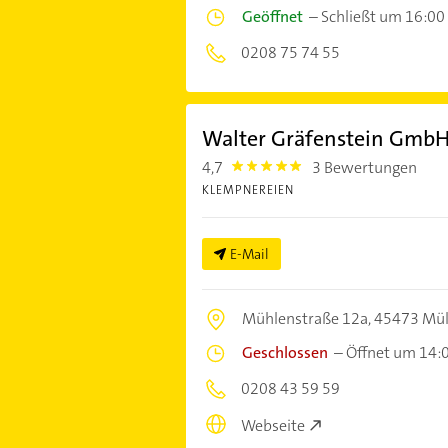
Geöffnet
–
Schließt um 16:00
0208 75 74 55
Walter Gräfenstein GmbH
4,7
3 Bewertungen
4.7000003
KLEMPNEREIEN
E-Mail
Mühlenstraße 12a,
45473 Mü
Geschlossen
–
Öffnet um 14:
0208 43 59 59
Webseite