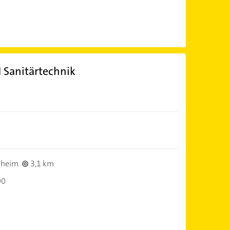
 Sanitärtechnik
lheim
3,1 km
00