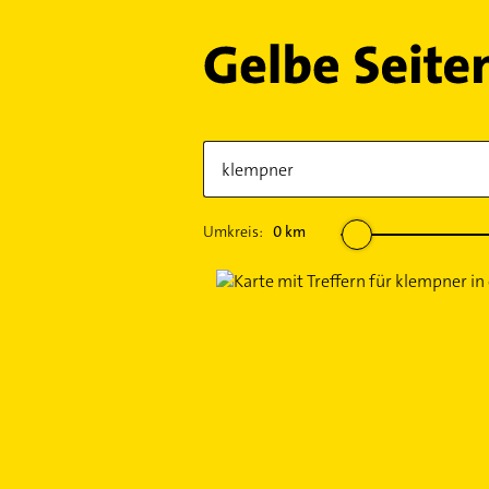
Umkreis:
0
km