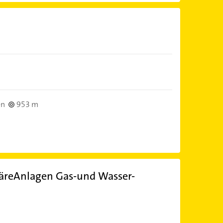
en
953 m
täreAnlagen Gas-und Wasser-