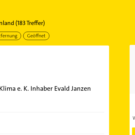
nland
(
183
Treffer)
tfernung
Geöffnet
lima e. K. Inhaber Evald Janzen
W