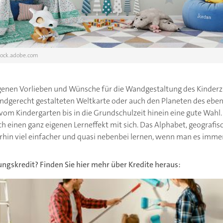
tock.adobe.com
eigenen Vorlieben und Wünsche für die Wandgestaltung des Kinde
indgerecht gestalteten Weltkarte oder auch den Planeten des ebenf
m Kindergarten bis in die Grundschulzeit hinein eine gute Wahl. 
ch einen ganz eigenen Lerneffekt mit sich. Das Alphabet, geograf
rhin viel einfacher und quasi nebenbei lernen, wenn man es imme
ungskredit? Finden Sie hier mehr über Kredite heraus:
ch 2020 - Wohnträume zinsgünstig finanzieren!