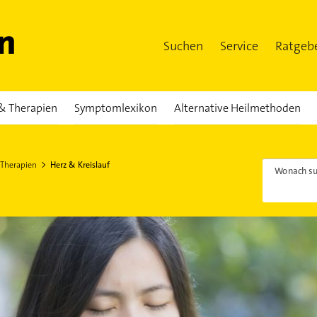
Suchen
Service
Ratgeb
& Therapien
Symptomlexikon
Alternative Heilmethoden
 Therapien
Herz & Kreislauf
Wonach su