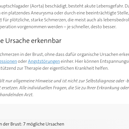
ptschlagader (Aorta) beschädigt, besteht akute Lebensgefahr. D
ein platzendes Aneurysma oder durch eine beeinträchtigte Stelle, d
gt für plötzliche, starke Schmerzen, die meist auch als lebensbe
peration vorgenommen werden – je schneller, desto besser.
che Ursache erkennbar
merzen in der Brust, ohne dass dafür organische Ursachen erken
essionen
oder
Angststörungen
einher. Hier können Entspannung
tützend zur Therapie der eigentlichen Krankheit helfen.
hält nur allgemeine Hinweise und ist nicht zur Selbstdiagnose oder 
ersetzen. Alle individuellen Fragen, die Sie zu Ihrer Erkrankung ode
ehandelnden Arzt.
7 mögliche Ursachen
n der Brust: 7 mögliche Ursachen